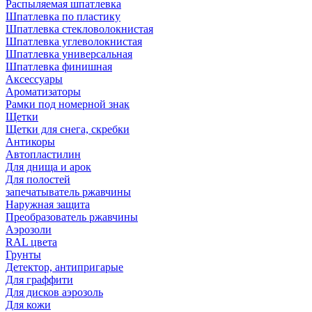
Распыляемая шпатлевка
Шпатлевка по пластику
Шпатлевка стекловолокнистая
Шпатлевка углеволокнистая
Шпатлевка универсальная
Шпатлевка финишная
Аксессуары
Ароматизаторы
Рамки под номерной знак
Щетки
Щетки для снега, скребки
Антикоры
Автопластилин
Для днища и арок
Для полостей
запечатыватель ржавчины
Наружная защита
Преобразователь ржавчины
Аэрозоли
RAL цвета
Грунты
Детектор, антипригарые
Для граффити
Для дисков аэрозоль
Для кожи