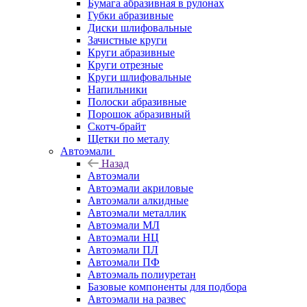
Бумага абразивная в рулонах
Губки абразивные
Диски шлифовальные
Зачистные круги
Круги абразивные
Круги отрезные
Круги шлифовальные
Напильники
Полоски абразивные
Порошок абразивный
Скотч-брайт
Щетки по металу
Автоэмали
Назад
Автоэмали
Автоэмали акриловые
Автоэмали алкидные
Автоэмали металлик
Автоэмали МЛ
Автоэмали НЦ
Автоэмали ПЛ
Автоэмали ПФ
Автоэмаль полиуретан
Базовые компоненты для подбора
Автоэмали на развес