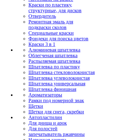
Краски по пластику,
структурные, для дисков
Отвердитель
Ремонтная эмаль для
подкраски сколов
Специальные краски
Фондеки для поиска цветов
Краски 3 в 1
Алюминевая шпатлевка
Облегченая шпатлевка
Распыляемая шпатлевка
Шпатлевка по пластику
Шпатлевка стекловолокнистая
Шпатлевка углеволокнистая
Шпатлевка универсальная
Шпатлевка финишная
Ароматизаторы
Рамки под номерной знак
Щетки
Щетки для снега, скребки
Автопластилин
Для днища и арок
Для полостей
запечатыватель ржавчины
Наружная защита