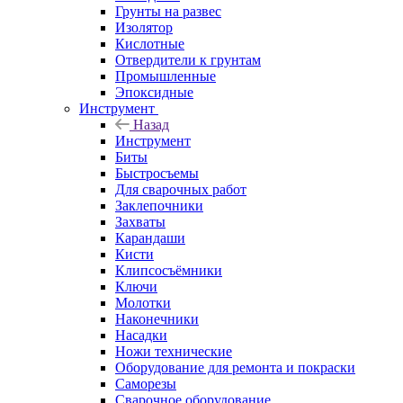
Грунты на развес
Изолятор
Кислотные
Отвердители к грунтам
Промышленные
Эпоксидные
Инструмент
Назад
Инструмент
Биты
Быстросъемы
Для сварочных работ
Заклепочники
Захваты
Карандаши
Кисти
Клипсосъёмники
Ключи
Молотки
Наконечники
Насадки
Ножи технические
Оборудование для ремонта и покраски
Саморезы
Сварочное оборудование