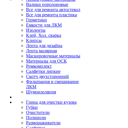
Валики поролоновые
Все для ремонта автостекол
Все для ремонта пластика
Герметики
Емкости для ЛКМ
Изоленты
Клей, Хол. сварка
Клипсы
Лента для дизайна
Лента малярная
Маскировочные материалы
Материалы для ОСК
Ремкомплект
Салфетки липкие
Скотч двухсторонний
Фильтрация и смешивание
ЛКМ
Шумоизоляция
Глина для очистки кузова
Губки
Очистители
Полироли
Размораживатели
Салфетки