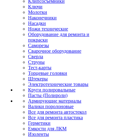
Клипсосъёмники
Ключи
Молотки
Наконечники
Насадки
Ножи технические
Оборудование для ремонта и
покраски
Саморезы
Сварочное оборудование
Сверла
Струны
Тест-карты
Торцевые головки
Штекеры
Электротехнические товары
Круги полировальные
Пасты (Полироли)
Армирующие материалы
Валики поролоновые
Все для ремонта автостекол
Все для ремонта пластика
Герметики
Емкости для ЛКМ
Изоленты