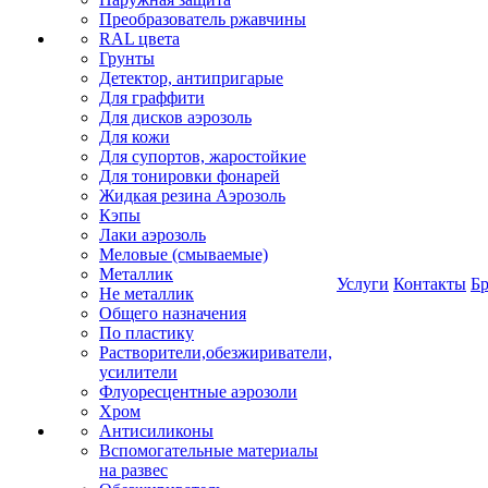
Преобразователь ржавчины
RAL цвета
Грунты
Детектор, антипригарые
Для граффити
Для дисков аэрозоль
Для кожи
Для супортов, жаростойкие
Для тонировки фонарей
Жидкая резина Аэрозоль
Кэпы
Лаки аэрозоль
Меловые (смываемые)
Металлик
Услуги
Контакты
Б
Не металлик
Общего назначения
По пластику
Растворители,обезжириватели,
усилители
Флуоресцентные аэрозоли
Хром
Антисиликоны
Вспомогательные материалы
на развес