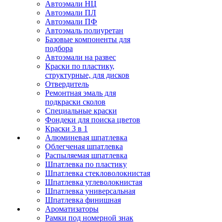
Автоэмали НЦ
Автоэмали ПЛ
Автоэмали ПФ
Автоэмаль полиуретан
Базовые компоненты для
подбора
Автоэмали на развес
Краски по пластику,
структурные, для дисков
Отвердитель
Ремонтная эмаль для
подкраски сколов
Специальные краски
Фондеки для поиска цветов
Краски 3 в 1
Алюминевая шпатлевка
Облегченая шпатлевка
Распыляемая шпатлевка
Шпатлевка по пластику
Шпатлевка стекловолокнистая
Шпатлевка углеволокнистая
Шпатлевка универсальная
Шпатлевка финишная
Ароматизаторы
Рамки под номерной знак