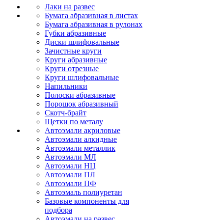
Лаки на развес
Бумага абразивная в листах
Бумага абразивная в рулонах
Губки абразивные
Диски шлифовальные
Зачистные круги
Круги абразивные
Круги отрезные
Круги шлифовальные
Напильники
Полоски абразивные
Порошок абразивный
Скотч-брайт
Щетки по металу
Автоэмали акриловые
Автоэмали алкидные
Автоэмали металлик
Автоэмали МЛ
Автоэмали НЦ
Автоэмали ПЛ
Автоэмали ПФ
Автоэмаль полиуретан
Базовые компоненты для
подбора
Автоэмали на развес