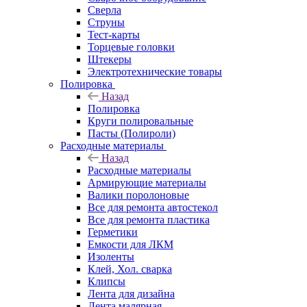
Сверла
Струны
Тест-карты
Торцевые головки
Штекеры
Электротехнические товары
Полировка
Назад
Полировка
Круги полировальные
Пасты (Полироли)
Расходные материалы
Назад
Расходные материалы
Армирующие материалы
Валики поролоновые
Все для ремонта автостекол
Все для ремонта пластика
Герметики
Емкости для ЛКМ
Изоленты
Клей, Хол. сварка
Клипсы
Лента для дизайна
Лента малярная