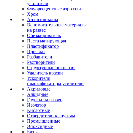
усилители
Флуоресцентные аэрозоли
Хром
Антисиликоны
Вспомогательные материалы
на развес
Обезжириватель
Паста матирующяя
Пластификатор
Проявки
Разбавители
Растворители
Структурные покрытия
Удалитель краски
Ускорители,
пластификаторы,усилители
Акриловые
Алкидные
Грунты на развес
Изолятор
Кислотные
Отвердители к грунтам
Промышленные
Эпоксидные
Биты