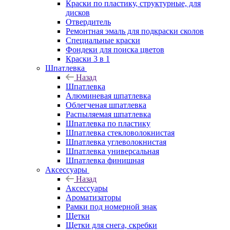
Краски по пластику, структурные, для
дисков
Отвердитель
Ремонтная эмаль для подкраски сколов
Специальные краски
Фондеки для поиска цветов
Краски 3 в 1
Шпатлевка
Назад
Шпатлевка
Алюминевая шпатлевка
Облегченая шпатлевка
Распыляемая шпатлевка
Шпатлевка по пластику
Шпатлевка стекловолокнистая
Шпатлевка углеволокнистая
Шпатлевка универсальная
Шпатлевка финишная
Аксессуары
Назад
Аксессуары
Ароматизаторы
Рамки под номерной знак
Щетки
Щетки для снега, скребки