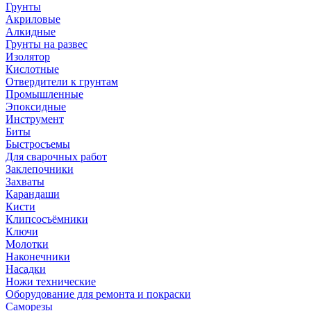
Грунты
Акриловые
Алкидные
Грунты на развес
Изолятор
Кислотные
Отвердители к грунтам
Промышленные
Эпоксидные
Инструмент
Биты
Быстросъемы
Для сварочных работ
Заклепочники
Захваты
Карандаши
Кисти
Клипсосъёмники
Ключи
Молотки
Наконечники
Насадки
Ножи технические
Оборудование для ремонта и покраски
Саморезы