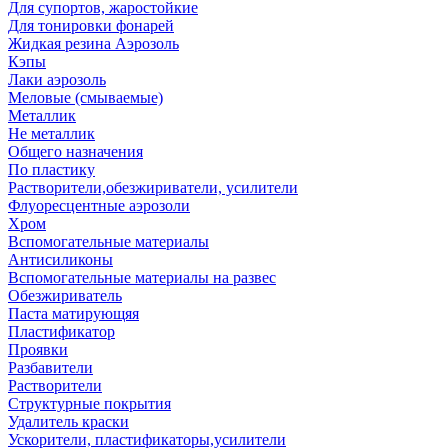
Для супортов, жаростойкие
Для тонировки фонарей
Жидкая резина Аэрозоль
Кэпы
Лаки аэрозоль
Меловые (смываемые)
Металлик
Не металлик
Общего назначения
По пластику
Растворители,обезжириватели, усилители
Флуоресцентные аэрозоли
Хром
Вспомогательные материалы
Антисиликоны
Вспомогательные материалы на развес
Обезжириватель
Паста матирующяя
Пластификатор
Проявки
Разбавители
Растворители
Структурные покрытия
Удалитель краски
Ускорители, пластификаторы,усилители