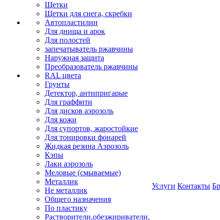
Щетки
Щетки для снега, скребки
Автопластилин
Для днища и арок
Для полостей
запечатыватель ржавчины
Наружная защита
Преобразователь ржавчины
RAL цвета
Грунты
Детектор, антипригарые
Для граффити
Для дисков аэрозоль
Для кожи
Для супортов, жаростойкие
Для тонировки фонарей
Жидкая резина Аэрозоль
Кэпы
Лаки аэрозоль
Меловые (смываемые)
Металлик
Услуги
Контакты
Б
Не металлик
Общего назначения
По пластику
Растворители,обезжириватели,