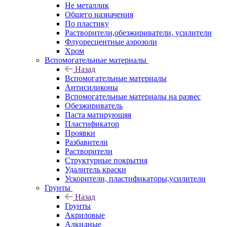
Не металлик
Общего назначения
По пластику
Растворители,обезжириватели, усилители
Флуоресцентные аэрозоли
Хром
Вспомогательные материалы
Назад
Вспомогательные материалы
Антисиликоны
Вспомогательные материалы на развес
Обезжириватель
Паста матирующяя
Пластификатор
Проявки
Разбавители
Растворители
Структурные покрытия
Удалитель краски
Ускорители, пластификаторы,усилители
Грунты
Назад
Грунты
Акриловые
Алкидные