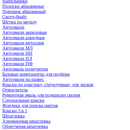
Напильники
Полоски абразивные
Порошок абразивный
Скотч-брайт
Щетки по металу
Автоэмали
Автоэмали акриловые
Автоэмали алкидные
Автоэмали металлик
Автоэмали МЛ
Автоэмали НЦ
Автоэмали ПЛ
Автоэмали ПФ
Автоэмаль полиуретан
Базовые компоненты для подбора
Автоэмали на развес
Краски по пластику, структурные, для дисков
Отвердитель
Ремонтная эмаль для подкраски сколов
Специальные краски
Фондеки для поиска цветов
Краски 3 в 1
Шпатлевка
Алюминевая шпатлевка
Облегченая шпатлевка