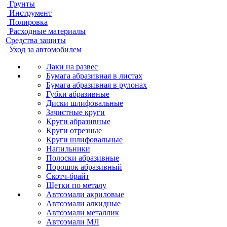
Грунты
Инструмент
Полировка
Расходные материалы
Средства защиты
Уход за автомобилем
Лаки на развес
Бумага абразивная в листах
Бумага абразивная в рулонах
Губки абразивные
Диски шлифовальные
Зачистные круги
Круги абразивные
Круги отрезные
Круги шлифовальные
Напильники
Полоски абразивные
Порошок абразивный
Скотч-брайт
Щетки по металу
Автоэмали акриловые
Автоэмали алкидные
Автоэмали металлик
Автоэмали МЛ