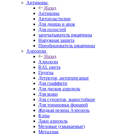
Антикоры
Назад
Антикоры
Автопластилин
Для днища и арок
Для полостей
запечатыватель ржавчины
Наружная защита
Преобразователь ржавчины
Аэрозоли
Назад
Аэрозоли
RAL цвета
Грунты
Детектор, антипригарые
Для граффити
Для дисков аэрозоль
Для кожи
Для супортов, жаростойкие
Для тонировки фонарей
Жидкая резина Аэрозоль
Кэпы
Лаки аэрозоль
Меловые (смываемые)
Металлик