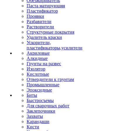
Обезжириватель
Паста матирующяя
Пластификатор
Проявки
Разбавители
Растворители
Структурные покрытия
Удалитель краски
Ускорители,
пластификаторы,усилители
Акриловые
Алкидные
Грунты на развес
Изолятор
Кислотные
Отвердители к грунтам
Промышленные
Эпоксидные
Биты
Быстросъемы
Для сварочных работ
Заклепочники
Захваты
Карандаши
Кисти