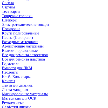
Сверла
Струны
Тест-карты
Торцевые головки
Штекеры
Электротехнические товары
Полировка
Круги полировальные
Пасты (Полироли)
Расходные материалы
Армирующие материалы
Валики поролоновые
Все для ремонта автостекол
Все для ремонта пластика
Герметики
Емкости для ЛКМ
Изоленты
Клей, Хол. сварка
Клипсы
Лента для дизайна
Лента малярная
Маскировочные материалы
Материалы для ОСК
Ремкомплект
Салфетки липкие