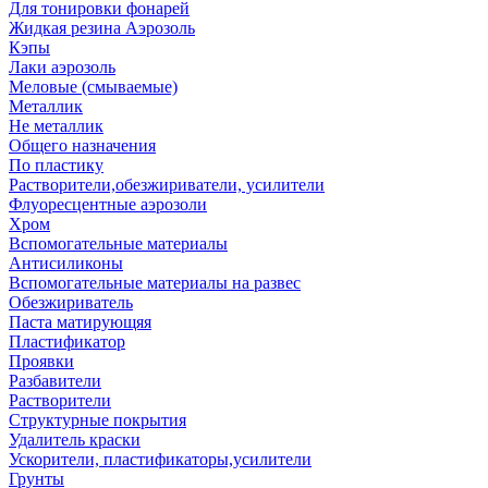
Для тонировки фонарей
Жидкая резина Аэрозоль
Кэпы
Лаки аэрозоль
Меловые (смываемые)
Металлик
Не металлик
Общего назначения
По пластику
Растворители,обезжириватели, усилители
Флуоресцентные аэрозоли
Хром
Вспомогательные материалы
Антисиликоны
Вспомогательные материалы на развес
Обезжириватель
Паста матирующяя
Пластификатор
Проявки
Разбавители
Растворители
Структурные покрытия
Удалитель краски
Ускорители, пластификаторы,усилители
Грунты