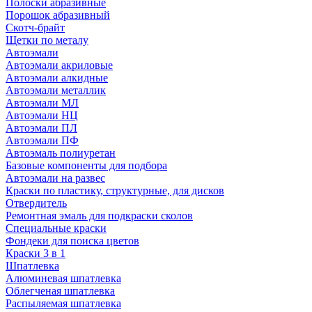
Полоски абразивные
Порошок абразивный
Скотч-брайт
Щетки по металу
Автоэмали
Автоэмали акриловые
Автоэмали алкидные
Автоэмали металлик
Автоэмали МЛ
Автоэмали НЦ
Автоэмали ПЛ
Автоэмали ПФ
Автоэмаль полиуретан
Базовые компоненты для подбора
Автоэмали на развес
Краски по пластику, структурные, для дисков
Отвердитель
Ремонтная эмаль для подкраски сколов
Специальные краски
Фондеки для поиска цветов
Краски 3 в 1
Шпатлевка
Алюминевая шпатлевка
Облегченая шпатлевка
Распыляемая шпатлевка