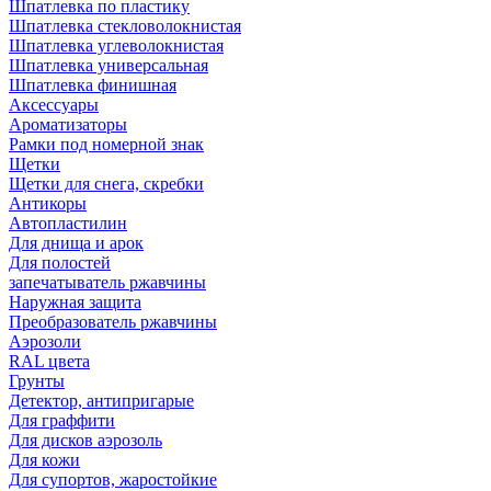
Шпатлевка по пластику
Шпатлевка стекловолокнистая
Шпатлевка углеволокнистая
Шпатлевка универсальная
Шпатлевка финишная
Аксессуары
Ароматизаторы
Рамки под номерной знак
Щетки
Щетки для снега, скребки
Антикоры
Автопластилин
Для днища и арок
Для полостей
запечатыватель ржавчины
Наружная защита
Преобразователь ржавчины
Аэрозоли
RAL цвета
Грунты
Детектор, антипригарые
Для граффити
Для дисков аэрозоль
Для кожи
Для супортов, жаростойкие