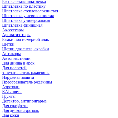
Распыляемая шпатлевка
Шпатлевка по пластику
Шпатлевка стекловолокнистая
Шпатлевка углеволокнистая
Шпатлевка универсальная
Шпатлевка финишная
Аксессуары
Ароматизаторы
Рамки под номерной знак
Щетки
Щетки для снега, скребки
Антикоры
Автопластилин
Для днища и арок
Для полостей
запечатыватель ржавчины
Наружная защита
Преобразователь ржавчины
Аэрозоли
RAL цвета
Грунты
Детектор, антипригарые
Для граффити
Для дисков аэрозоль
Для кожи