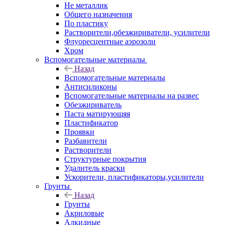
Не металлик
Общего назначения
По пластику
Растворители,обезжириватели, усилители
Флуоресцентные аэрозоли
Хром
Вспомогательные материалы
Назад
Вспомогательные материалы
Антисиликоны
Вспомогательные материалы на развес
Обезжириватель
Паста матирующяя
Пластификатор
Проявки
Разбавители
Растворители
Структурные покрытия
Удалитель краски
Ускорители, пластификаторы,усилители
Грунты
Назад
Грунты
Акриловые
Алкидные