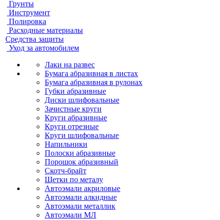
Грунты
Инструмент
Полировка
Расходные материалы
Средства защиты
Уход за автомобилем
Лаки на развес
Бумага абразивная в листах
Бумага абразивная в рулонах
Губки абразивные
Диски шлифовальные
Зачистные круги
Круги абразивные
Круги отрезные
Круги шлифовальные
Напильники
Полоски абразивные
Порошок абразивный
Скотч-брайт
Щетки по металу
Автоэмали акриловые
Автоэмали алкидные
Автоэмали металлик
Автоэмали МЛ