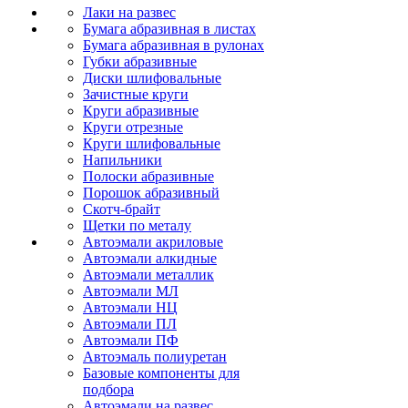
Лаки на развес
Бумага абразивная в листах
Бумага абразивная в рулонах
Губки абразивные
Диски шлифовальные
Зачистные круги
Круги абразивные
Круги отрезные
Круги шлифовальные
Напильники
Полоски абразивные
Порошок абразивный
Скотч-брайт
Щетки по металу
Автоэмали акриловые
Автоэмали алкидные
Автоэмали металлик
Автоэмали МЛ
Автоэмали НЦ
Автоэмали ПЛ
Автоэмали ПФ
Автоэмаль полиуретан
Базовые компоненты для
подбора
Автоэмали на развес