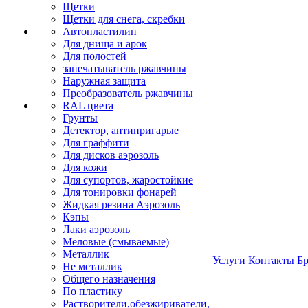
Щетки
Щетки для снега, скребки
Автопластилин
Для днища и арок
Для полостей
запечатыватель ржавчины
Наружная защита
Преобразователь ржавчины
RAL цвета
Грунты
Детектор, антипригарые
Для граффити
Для дисков аэрозоль
Для кожи
Для супортов, жаростойкие
Для тонировки фонарей
Жидкая резина Аэрозоль
Кэпы
Лаки аэрозоль
Меловые (смываемые)
Металлик
Услуги
Контакты
Б
Не металлик
Общего назначения
По пластику
Растворители,обезжириватели,