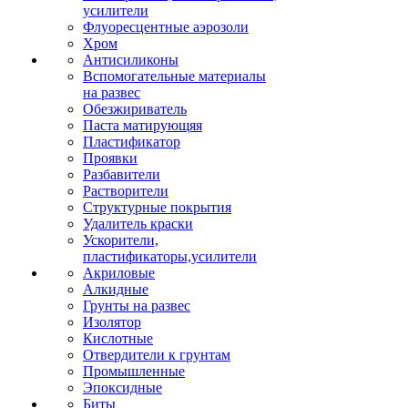
усилители
Флуоресцентные аэрозоли
Хром
Антисиликоны
Вспомогательные материалы
на развес
Обезжириватель
Паста матирующяя
Пластификатор
Проявки
Разбавители
Растворители
Структурные покрытия
Удалитель краски
Ускорители,
пластификаторы,усилители
Акриловые
Алкидные
Грунты на развес
Изолятор
Кислотные
Отвердители к грунтам
Промышленные
Эпоксидные
Биты