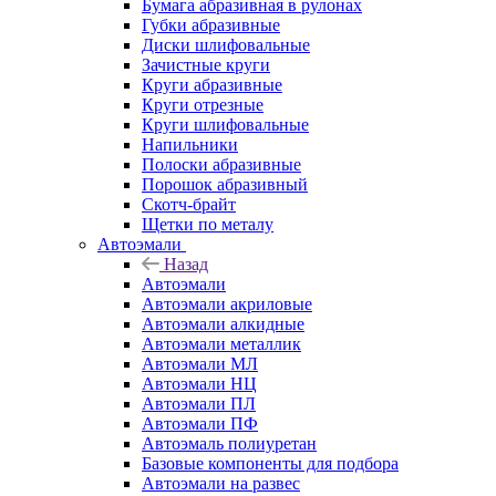
Бумага абразивная в рулонах
Губки абразивные
Диски шлифовальные
Зачистные круги
Круги абразивные
Круги отрезные
Круги шлифовальные
Напильники
Полоски абразивные
Порошок абразивный
Скотч-брайт
Щетки по металу
Автоэмали
Назад
Автоэмали
Автоэмали акриловые
Автоэмали алкидные
Автоэмали металлик
Автоэмали МЛ
Автоэмали НЦ
Автоэмали ПЛ
Автоэмали ПФ
Автоэмаль полиуретан
Базовые компоненты для подбора
Автоэмали на развес