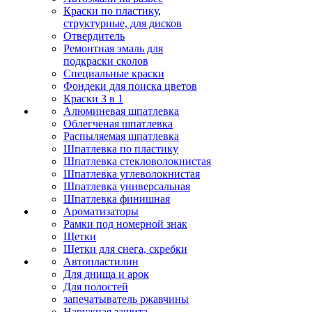
Краски по пластику,
структурные, для дисков
Отвердитель
Ремонтная эмаль для
подкраски сколов
Специальные краски
Фондеки для поиска цветов
Краски 3 в 1
Алюминевая шпатлевка
Облегченая шпатлевка
Распыляемая шпатлевка
Шпатлевка по пластику
Шпатлевка стекловолокнистая
Шпатлевка углеволокнистая
Шпатлевка универсальная
Шпатлевка финишная
Ароматизаторы
Рамки под номерной знак
Щетки
Щетки для снега, скребки
Автопластилин
Для днища и арок
Для полостей
запечатыватель ржавчины
Наружная защита