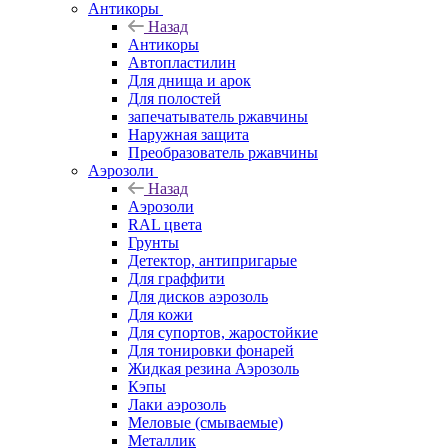
Антикоры
Назад
Антикоры
Автопластилин
Для днища и арок
Для полостей
запечатыватель ржавчины
Наружная защита
Преобразователь ржавчины
Аэрозоли
Назад
Аэрозоли
RAL цвета
Грунты
Детектор, антипригарые
Для граффити
Для дисков аэрозоль
Для кожи
Для супортов, жаростойкие
Для тонировки фонарей
Жидкая резина Аэрозоль
Кэпы
Лаки аэрозоль
Меловые (смываемые)
Металлик