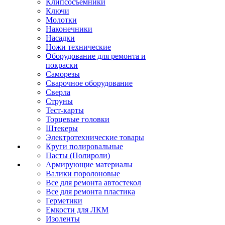
Клипсосъёмники
Ключи
Молотки
Наконечники
Насадки
Ножи технические
Оборудование для ремонта и
покраски
Саморезы
Сварочное оборудование
Сверла
Струны
Тест-карты
Торцевые головки
Штекеры
Электротехнические товары
Круги полировальные
Пасты (Полироли)
Армирующие материалы
Валики поролоновые
Все для ремонта автостекол
Все для ремонта пластика
Герметики
Емкости для ЛКМ
Изоленты