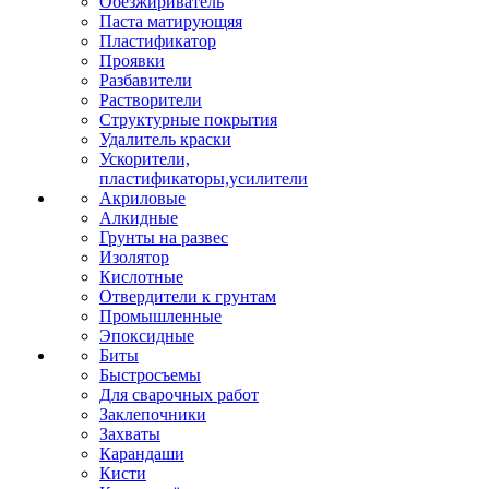
Обезжириватель
Паста матирующяя
Пластификатор
Проявки
Разбавители
Растворители
Структурные покрытия
Удалитель краски
Ускорители,
пластификаторы,усилители
Акриловые
Алкидные
Грунты на развес
Изолятор
Кислотные
Отвердители к грунтам
Промышленные
Эпоксидные
Биты
Быстросъемы
Для сварочных работ
Заклепочники
Захваты
Карандаши
Кисти