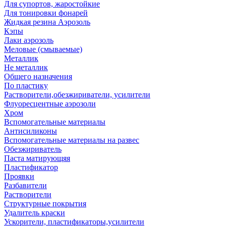
Для супортов, жаростойкие
Для тонировки фонарей
Жидкая резина Аэрозоль
Кэпы
Лаки аэрозоль
Меловые (смываемые)
Металлик
Не металлик
Общего назначения
По пластику
Растворители,обезжириватели, усилители
Флуоресцентные аэрозоли
Хром
Вспомогательные материалы
Антисиликоны
Вспомогательные материалы на развес
Обезжириватель
Паста матирующяя
Пластификатор
Проявки
Разбавители
Растворители
Структурные покрытия
Удалитель краски
Ускорители, пластификаторы,усилители