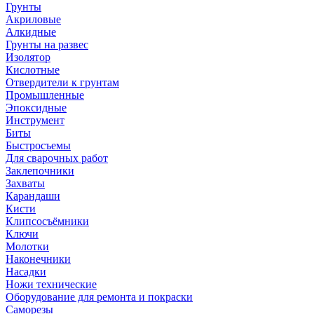
Грунты
Акриловые
Алкидные
Грунты на развес
Изолятор
Кислотные
Отвердители к грунтам
Промышленные
Эпоксидные
Инструмент
Биты
Быстросъемы
Для сварочных работ
Заклепочники
Захваты
Карандаши
Кисти
Клипсосъёмники
Ключи
Молотки
Наконечники
Насадки
Ножи технические
Оборудование для ремонта и покраски
Саморезы