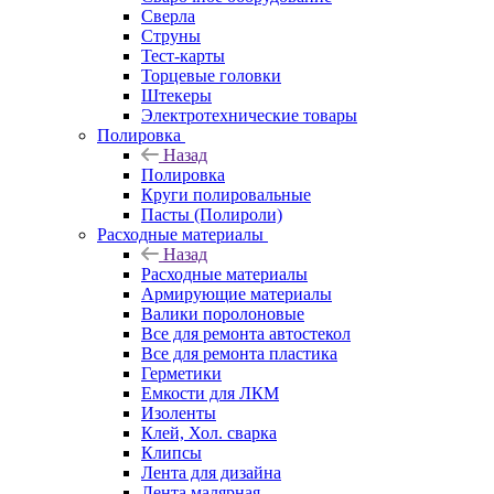
Сверла
Струны
Тест-карты
Торцевые головки
Штекеры
Электротехнические товары
Полировка
Назад
Полировка
Круги полировальные
Пасты (Полироли)
Расходные материалы
Назад
Расходные материалы
Армирующие материалы
Валики поролоновые
Все для ремонта автостекол
Все для ремонта пластика
Герметики
Емкости для ЛКМ
Изоленты
Клей, Хол. сварка
Клипсы
Лента для дизайна
Лента малярная