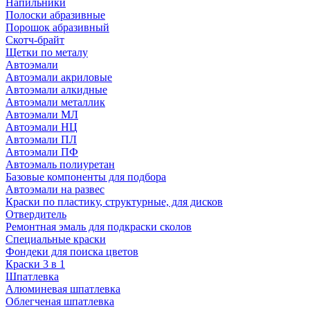
Напильники
Полоски абразивные
Порошок абразивный
Скотч-брайт
Щетки по металу
Автоэмали
Автоэмали акриловые
Автоэмали алкидные
Автоэмали металлик
Автоэмали МЛ
Автоэмали НЦ
Автоэмали ПЛ
Автоэмали ПФ
Автоэмаль полиуретан
Базовые компоненты для подбора
Автоэмали на развес
Краски по пластику, структурные, для дисков
Отвердитель
Ремонтная эмаль для подкраски сколов
Специальные краски
Фондеки для поиска цветов
Краски 3 в 1
Шпатлевка
Алюминевая шпатлевка
Облегченая шпатлевка