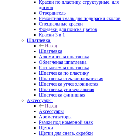
Краски по пластику, структурные, для
дисков
Отвердитель
Ремонтная эмаль для подкраски сколов
Специальные краски
Фондеки для поиска цветов
Краски 3 в 1
Шпатлевка
Назад
Шпатлевка
Алюминевая шпатлевка
Облегченая шпатлевка
Распыляемая шпатлевка
Шпатлевка по пластику
Шпатлевка стекловолокнистая
Шпатлевка углеволокнистая
Шпатлевка универсальная
Шпатлевка финишная
Аксессуары
Назад
Аксессуары
Ароматизаторы
Рамки под номерной знак
Щетки
Щетки для снега, скребки