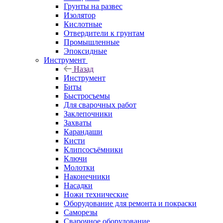
Грунты на развес
Изолятор
Кислотные
Отвердители к грунтам
Промышленные
Эпоксидные
Инструмент
Назад
Инструмент
Биты
Быстросъемы
Для сварочных работ
Заклепочники
Захваты
Карандаши
Кисти
Клипсосъёмники
Ключи
Молотки
Наконечники
Насадки
Ножи технические
Оборудование для ремонта и покраски
Саморезы
Сварочное оборудование