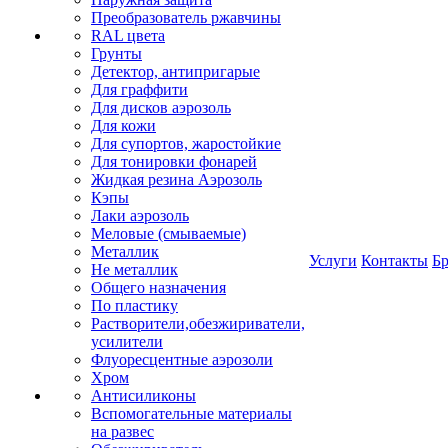
Преобразователь ржавчины
RAL цвета
Грунты
Детектор, антипригарые
Для граффити
Для дисков аэрозоль
Для кожи
Для супортов, жаростойкие
Для тонировки фонарей
Жидкая резина Аэрозоль
Кэпы
Лаки аэрозоль
Меловые (смываемые)
Металлик
Услуги
Контакты
Б
Не металлик
Общего назначения
По пластику
Растворители,обезжириватели,
усилители
Флуоресцентные аэрозоли
Хром
Антисиликоны
Вспомогательные материалы
на развес