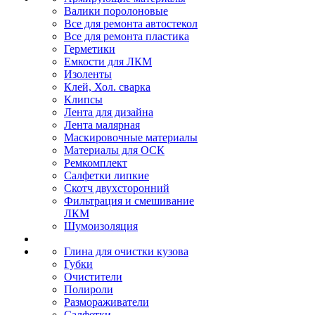
Валики поролоновые
Все для ремонта автостекол
Все для ремонта пластика
Герметики
Емкости для ЛКМ
Изоленты
Клей, Хол. сварка
Клипсы
Лента для дизайна
Лента малярная
Маскировочные материалы
Материалы для ОСК
Ремкомплект
Салфетки липкие
Скотч двухсторонний
Фильтрация и смешивание
ЛКМ
Шумоизоляция
Глина для очистки кузова
Губки
Очистители
Полироли
Размораживатели
Салфетки