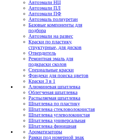
Автоэмали НЦ
Автоэмали ПЛ
Автоэмали ПФ
Автоэмаль полиуретан
Базовые компоненты для
подбора
Автоэмали на развес
Краски по пластику,
структурные, для дисков
Отвердитель
Ремонтная эмаль для
подкраски сколов
Специальные краски
Фондеки для поиска цветов
Краски 3 в 1
Алюминевая шпатлевка
Облегченая шпатлевка
Распыляемая шпатлевка
Шпатлевка по пластику
Шпатлевка стекловолокнистая
Шпатлевка углеволокнистая
Шпатлевка универсальная
Шпатлевка финишная
Ароматизаторы
Рамки под номерной знак