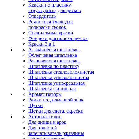
Краски по пластику,
структурные, для дисков
Отвердитель
Ремонтная эмаль для
подкраски сколов
Специальные краски
Фондеки для поиска цветов
Краски 3 в 1
Алюминевая шпатлевка
Облегченая шпатлевка
Распыляемая шпатлевка
Шпатлевка по пластику
Шпатлевка стекловолокнистая
Шпатлевка углеволокнистая
Шпатлевка универсальная
Шпатлевка финишная
Ароматизаторы
Рамки под номерной знак
Щетки
Щетки для снега, скребки
Автопластилин
Для днища и арок
Для полостей
запечатыватель ржавчины
Наружная защита