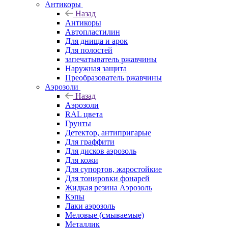
Антикоры
Назад
Антикоры
Автопластилин
Для днища и арок
Для полостей
запечатыватель ржавчины
Наружная защита
Преобразователь ржавчины
Аэрозоли
Назад
Аэрозоли
RAL цвета
Грунты
Детектор, антипригарые
Для граффити
Для дисков аэрозоль
Для кожи
Для супортов, жаростойкие
Для тонировки фонарей
Жидкая резина Аэрозоль
Кэпы
Лаки аэрозоль
Меловые (смываемые)
Металлик