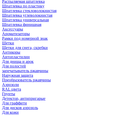
Распыляемая шпатлевка
Шпатлевка по пластику
Шпатлевка стекловолокнистая
Шпатлевка углеволокнистая
Шпатлевка универсальная
Шпатлевка финишная
Аксессуары
Ароматизаторы
Рамки под номерной знак
Щетки
Щетки для снега, скребки
Антикоры
Автопластилин
Для днища и арок
Для полостей
запечатыватель ржавчины
Наружная защита
Преобразователь ржавчины
Аэрозоли
RAL цвета
Грунты
Детектор, антипригарые
Для граффити
Для дисков аэрозоль
Для кожи