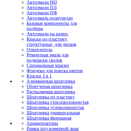
Автоэмали НЦ
Автоэмали ПЛ
Автоэмали ПФ
Автоэмаль полиуретан
Базовые компоненты для
подбора
Автоэмали на развес
Краски по пластику,
структурные, для дисков
Отвердитель
Ремонтная эмаль для
подкраски сколов
Специальные краски
Фондеки для поиска цветов
Краски 3 в 1
Алюминевая шпатлевка
Облегченая шпатлевка
Распыляемая шпатлевка
Шпатлевка по пластику
Шпатлевка стекловолокнистая
Шпатлевка углеволокнистая
Шпатлевка универсальная
Шпатлевка финишная
Ароматизаторы
Рамки под номерной знак