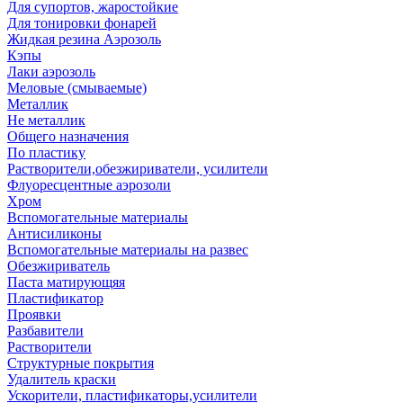
Для супортов, жаростойкие
Для тонировки фонарей
Жидкая резина Аэрозоль
Кэпы
Лаки аэрозоль
Меловые (смываемые)
Металлик
Не металлик
Общего назначения
По пластику
Растворители,обезжириватели, усилители
Флуоресцентные аэрозоли
Хром
Вспомогательные материалы
Антисиликоны
Вспомогательные материалы на развес
Обезжириватель
Паста матирующяя
Пластификатор
Проявки
Разбавители
Растворители
Структурные покрытия
Удалитель краски
Ускорители, пластификаторы,усилители