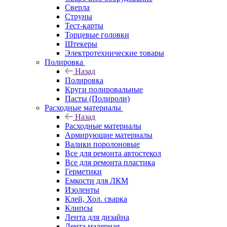
Сверла
Струны
Тест-карты
Торцевые головки
Штекеры
Электротехнические товары
Полировка
Назад
Полировка
Круги полировальные
Пасты (Полироли)
Расходные материалы
Назад
Расходные материалы
Армирующие материалы
Валики поролоновые
Все для ремонта автостекол
Все для ремонта пластика
Герметики
Емкости для ЛКМ
Изоленты
Клей, Хол. сварка
Клипсы
Лента для дизайна
Лента малярная