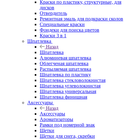
Краски по пластику, структурные, для
дисков
Отвердитель
Ремонтная эмаль для подкраски сколов
Специальные краски
Фондеки для поиска цветов
Краски 3 в 1
Шпатлевка
Назад
Шпатлевка
Алюминевая шпатлевка
Облегченая шпатлевка
Распыляемая шпатлевка
Шпатлевка по пластику
Шпатлевка стекловолокнистая
Шпатлевка углеволокнистая
Шпатлевка универсальная
Шпатлевка финишная
Аксессуары
Назад
Аксессуары
Ароматизаторы
Рамки под номерной знак
Щетки
Щетки для снега, скребки