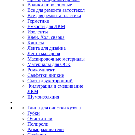
Валики поролоновые
Все для ремонта автостекол
Все для ремонта пластика
Герметики
Емкости для ЛКМ
Изоленты
Клей, Хол. сварка
Клипсы
Лента для дизайна
Лента малярная
Маскировочные материалы
Материалы для ОСК
Ремкомплект
Салфетки липкие
Скотч двухсторонний
Фильтрация и смешивание
ЛКМ
Шумоизоляция
Глина для очистки кузова
Губки
Очистители
Полироли
Размораживатели
Салфетки