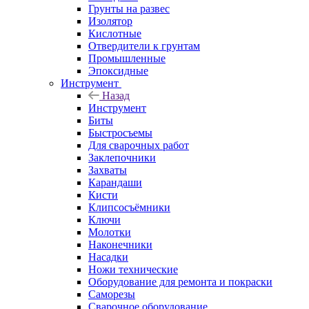
Грунты на развес
Изолятор
Кислотные
Отвердители к грунтам
Промышленные
Эпоксидные
Инструмент
Назад
Инструмент
Биты
Быстросъемы
Для сварочных работ
Заклепочники
Захваты
Карандаши
Кисти
Клипсосъёмники
Ключи
Молотки
Наконечники
Насадки
Ножи технические
Оборудование для ремонта и покраски
Саморезы
Сварочное оборудование