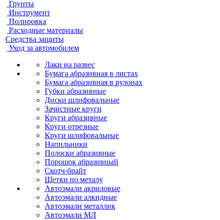
Грунты
Инструмент
Полировка
Расходные материалы
Средства защиты
Уход за автомобилем
Лаки на развес
Бумага абразивная в листах
Бумага абразивная в рулонах
Губки абразивные
Диски шлифовальные
Зачистные круги
Круги абразивные
Круги отрезные
Круги шлифовальные
Напильники
Полоски абразивные
Порошок абразивный
Скотч-брайт
Щетки по металу
Автоэмали акриловые
Автоэмали алкидные
Автоэмали металлик
Автоэмали МЛ