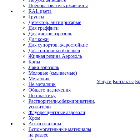
Преобразователь ржавчины
RAL цвета
Грунты
Детектор, антипригарые
Для граффити
Для дисков аэрозоль
Для кожи
Для супортов, жаростойкие
Для тонировки фонарей
Жидкая резина Аэрозоль
Кэпы
Лаки аэрозоль
Меловые (смываемые)
Металлик
Услуги
Контакты
Б
Не металлик
Общего назначения
По пластику
Растворители,обезжириватели,
усилители
Флуоресцентные аэрозоли
Хром
Антисиликоны
Вспомогательные материалы
на развес