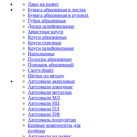
Лаки на развес
Бумага абразивная в листах
Бумага абразивная в рулонах
Губки абразивные
Диски шлифовальные
Зачистные круги
Круги абразивные
Круги отрезные
Круги шлифовальные
Напильники
Полоски абразивные
Порошок абразивный
Скотч-брайт
Щетки по металу
Автоэмали акриловые
Автоэмали алкидные
Автоэмали металлик
Автоэмали МЛ
Автоэмали НЦ
Автоэмали ПЛ
Автоэмали ПФ
Автоэмаль полиуретан
Базовые компоненты для
подбора
Автоэмали на развес