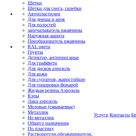
Щетки
Щетки для снега, скребки
Автопластилин
Для днища и арок
Для полостей
запечатыватель ржавчины
Наружная защита
Преобразователь ржавчины
RAL цвета
Грунты
Детектор, антипригарые
Для граффити
Для дисков аэрозоль
Для кожи
Для супортов, жаростойкие
Для тонировки фонарей
Жидкая резина Аэрозоль
Кэпы
Лаки аэрозоль
Меловые (смываемые)
Металлик
Услуги
Контакты
Б
Не металлик
Общего назначения
По пластику
Растворители,обезжириватели,