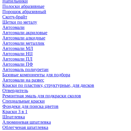
Напильники
Полоски абразивные
Порошок абразивный
Скотч-брайт
Щетки по металу
Автоэмали
Автоэмали акриловые
Автоэмали алкидные
Автоэмали металлик
Автоэмали МЛ
Автоэмали НЦ
Автоэмали ПЛ
Автоэмали ПФ
Автоэмаль полиуретан
Базовые компоненты для подбора
Автоэмали на развес
Краски по пластику, структурные, для дисков
Отвердитель
Ремонтная эмаль для подкраски сколов
Специальные краски
Фондеки для поиска цветов
Краски 3 в 1
Шпатлевка
Алюминевая шпатлевка
Облегченая шпатлевка