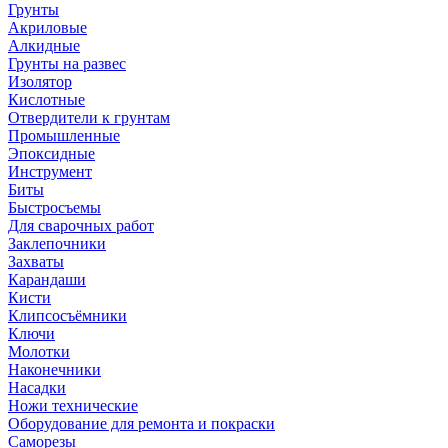
Грунты
Акриловые
Алкидные
Грунты на развес
Изолятор
Кислотные
Отвердители к грунтам
Промышленные
Эпоксидные
Инструмент
Биты
Быстросъемы
Для сварочных работ
Заклепочники
Захваты
Карандаши
Кисти
Клипсосъёмники
Ключи
Молотки
Наконечники
Насадки
Ножи технические
Оборудование для ремонта и покраски
Саморезы