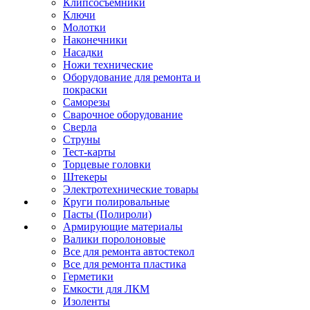
Клипсосъёмники
Ключи
Молотки
Наконечники
Насадки
Ножи технические
Оборудование для ремонта и
покраски
Саморезы
Сварочное оборудование
Сверла
Струны
Тест-карты
Торцевые головки
Штекеры
Электротехнические товары
Круги полировальные
Пасты (Полироли)
Армирующие материалы
Валики поролоновые
Все для ремонта автостекол
Все для ремонта пластика
Герметики
Емкости для ЛКМ
Изоленты