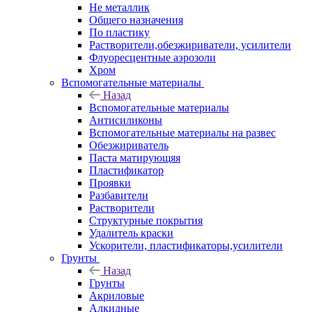
Не металлик
Общего назначения
По пластику
Растворители,обезжириватели, усилители
Флуоресцентные аэрозоли
Хром
Вспомогательные материалы
Назад
Вспомогательные материалы
Антисиликоны
Вспомогательные материалы на развес
Обезжириватель
Паста матирующяя
Пластификатор
Проявки
Разбавители
Растворители
Структурные покрытия
Удалитель краски
Ускорители, пластификаторы,усилители
Грунты
Назад
Грунты
Акриловые
Алкидные