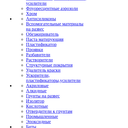
усилители
Флуоресцентные аэрозоли
Хром
Антисиликоны
Вспомогательные материалы
на развес
Обезжириватель
Паста матирующяя
Пластификатор
Проявки
Разбавители
Растворители
Структурные покрытия
Удалитель краски
Ускорители,
пластификаторы,усилители
Акриловые
Алкидные
Грунты на развес
Изолятор
Кислотные
Отвердители к грунтам
Промышленные
Эпоксидные
Биты