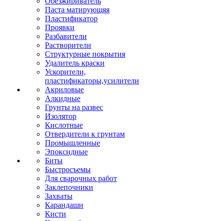
Обезжириватель
Паста матирующяя
Пластификатор
Проявки
Разбавители
Растворители
Структурные покрытия
Удалитель краски
Ускорители,
пластификаторы,усилители
Акриловые
Алкидные
Грунты на развес
Изолятор
Кислотные
Отвердители к грунтам
Промышленные
Эпоксидные
Биты
Быстросъемы
Для сварочных работ
Заклепочники
Захваты
Карандаши
Кисти