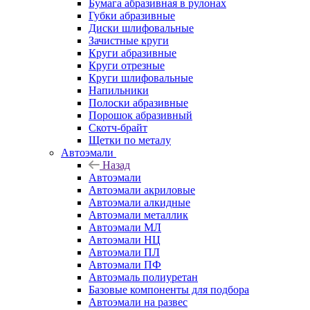
Бумага абразивная в рулонах
Губки абразивные
Диски шлифовальные
Зачистные круги
Круги абразивные
Круги отрезные
Круги шлифовальные
Напильники
Полоски абразивные
Порошок абразивный
Скотч-брайт
Щетки по металу
Автоэмали
Назад
Автоэмали
Автоэмали акриловые
Автоэмали алкидные
Автоэмали металлик
Автоэмали МЛ
Автоэмали НЦ
Автоэмали ПЛ
Автоэмали ПФ
Автоэмаль полиуретан
Базовые компоненты для подбора
Автоэмали на развес