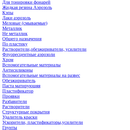
Для тонировки фонарей
Жидкая резина Аэрозоль
Кэпы
Лаки аэрозоль
Меловые (смываемые)
Металлик
Не металлик
Общего назначения
По пластику
Растворители,обезжириватели, усилители
Флуоресцентные аэрозоли
Хром
Вспомогательные материалы
Антисиликоны
Вспомогательные материалы на развес
Обезжириватель
Паста матирующяя
Пластификатор
Проявки
Разбавители
Растворители
Структурные покрытия
Удалитель краски
Ускорители, пластификаторы,усилители
Грунты