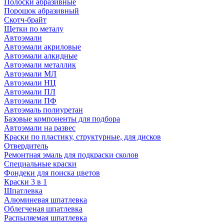
Полоски абразивные
Порошок абразивный
Скотч-брайт
Щетки по металу
Автоэмали
Автоэмали акриловые
Автоэмали алкидные
Автоэмали металлик
Автоэмали МЛ
Автоэмали НЦ
Автоэмали ПЛ
Автоэмали ПФ
Автоэмаль полиуретан
Базовые компоненты для подбора
Автоэмали на развес
Краски по пластику, структурные, для дисков
Отвердитель
Ремонтная эмаль для подкраски сколов
Специальные краски
Фондеки для поиска цветов
Краски 3 в 1
Шпатлевка
Алюминевая шпатлевка
Облегченая шпатлевка
Распыляемая шпатлевка