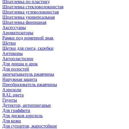
Шпатлевка по пластику
Шпатлевка стекловолокнистая
Шпатлевка углеволокнистая
Шпатлевка универсальная
Шпатлевка финишная
Аксессуары
Ароматизаторы
Рамки под номерной знак
Щетки
Щетки для снега, скребки
Антикоры
Автопластилин
Для днища и арок
Для полостей
запечатыватель ржавчины
Наружная защита
Преобразователь ржавчины
Аэрозоли
RAL цвета
Грунты
Детектор, антипригарые
Для граффити
Для дисков аэрозоль
Для кожи
Для супортов, жаростойкие