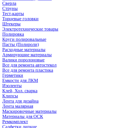
Сверла
Струны
Тест-карты
Торцевые головки
Штекеры
Электротехнические товары
Полировка
Круги полировальные
Пасты (Полироли)
Расходные материалы
Армирующие материалы
Валики поролоновые
Все для ремонта автостекол
Все для ремонта пластика
Герметики
Емкости для ЛКМ
Изоленты
Клей, Хол. сварка
Клипсы
Лента для дизайна
Лента малярная
Маскировочные материалы
Материалы для ОСК
Ремкомплект
Салфетки липкие