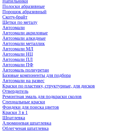
Напильники
Полоски абразивные
Порошок абразивный
Скотч-брайт
Щетки по металу
Автоэмали
Автоэмали акриловые
Автоэмали алкидные
Автоэмали металлик
Автоэмали МЛ
Автоэмали НЦ
Автоэмали ПЛ
Автоэмали ПФ
Автоэмаль полиуретан
Базовые компоненты для подбора
Автоэмали на развес
Краски по пластику, структурные, для дисков
Отвердитель
Ремонтная эмаль для подкраски сколов
Специальные краски
Фондеки для поиска цветов
Краски 3 в 1
Шпатлевка
Алюминевая шпатлевка
Облегченая шпатлевка