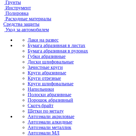
Грунты
Инструмент
Полировка
Расходные материалы
Средства защиты
Уход за автомобилем
Лаки на развес
Бумага абразивная в листах
Бумага абразивная в рулонах
Губки абразивные
Диски шлифовальные
Зачистные круги
Круги абразивные
Круги отрезные
Круги шлифовальные
Напильники
Полоски абразивные
Порошок абразивный
Скотч-брайт
Щетки по металу
Автоэмали акриловые
Автоэмали алкидные
Автоэмали металлик
Автоэмали МЛ