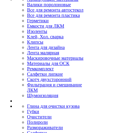
Валики поролоновые
Все для ремонта автостекол
Все для ремонта пластика
Герметики
Емкости для ЛКМ
Изоленты
Клей, Хол. сварка
Клипсы
Лента для дизайна
Лента малярная
Маскировочные материалы
Материалы для ОСК
Ремкомплект
Салфетки липкие
Скотч двухсторонний
Фильтрация и смешивание
ЛКМ
Шумоизоляция
Глина для очистки кузова
Губки
Очистители
Полироли
Размораживатели
Салфетки