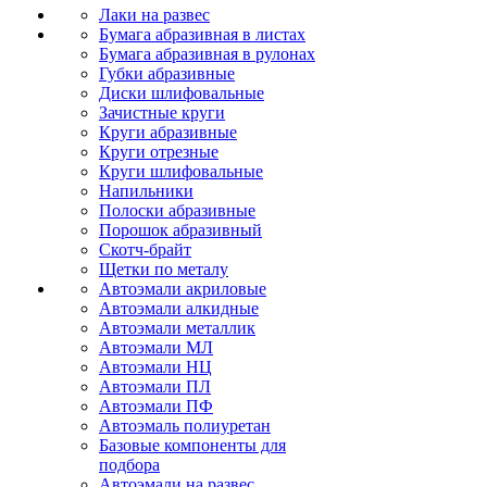
Лаки на развес
Бумага абразивная в листах
Бумага абразивная в рулонах
Губки абразивные
Диски шлифовальные
Зачистные круги
Круги абразивные
Круги отрезные
Круги шлифовальные
Напильники
Полоски абразивные
Порошок абразивный
Скотч-брайт
Щетки по металу
Автоэмали акриловые
Автоэмали алкидные
Автоэмали металлик
Автоэмали МЛ
Автоэмали НЦ
Автоэмали ПЛ
Автоэмали ПФ
Автоэмаль полиуретан
Базовые компоненты для
подбора
Автоэмали на развес