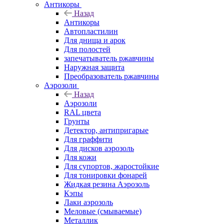
Антикоры
Назад
Антикоры
Автопластилин
Для днища и арок
Для полостей
запечатыватель ржавчины
Наружная защита
Преобразователь ржавчины
Аэрозоли
Назад
Аэрозоли
RAL цвета
Грунты
Детектор, антипригарые
Для граффити
Для дисков аэрозоль
Для кожи
Для супортов, жаростойкие
Для тонировки фонарей
Жидкая резина Аэрозоль
Кэпы
Лаки аэрозоль
Меловые (смываемые)
Металлик