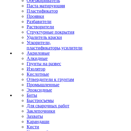
Обезжириватель
Паста матирующяя
Пластификатор
Проявки
Разбавители
Растворители
Структурные покрытия
Удалитель краски
Ускорители,
пластификаторы,усилители
Акриловые
Алкидные
Грунты на развес
Изолятор
Кислотные
Отвердители к грунтам
Промышленные
Эпоксидные
Биты
Быстросъемы
Для сварочных работ
Заклепочники
Захваты
Карандаши
Кисти