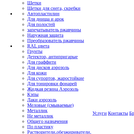
Щетки
Щетки для снега, скребки
Автопластилин
Для днища и арок
Для полостей
запечатыватель ржавчины
Наружная защита
Преобразователь ржавчины
RAL цвета
Грунты
Детектор, антипригарые
Для граффити
Для дисков аэрозоль
Для кожи
Для супортов, жаростойкие
Для тонировки фонарей
Жидкая резина Аэрозоль
Кэпы
Лаки аэрозоль
Меловые (смываемые)
Металлик
Услуги
Контакты
Б
Не металлик
Общего назначения
По пластику
Растворители,обезжириватели,