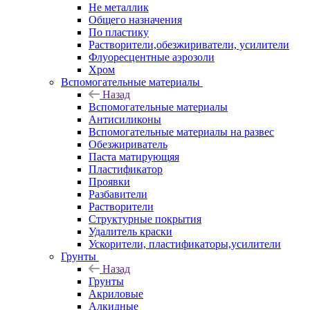
Не металлик
Общего назначения
По пластику
Растворители,обезжириватели, усилители
Флуоресцентные аэрозоли
Хром
Вспомогательные материалы
Назад
Вспомогательные материалы
Антисиликоны
Вспомогательные материалы на развес
Обезжириватель
Паста матирующяя
Пластификатор
Проявки
Разбавители
Растворители
Структурные покрытия
Удалитель краски
Ускорители, пластификаторы,усилители
Грунты
Назад
Грунты
Акриловые
Алкидные