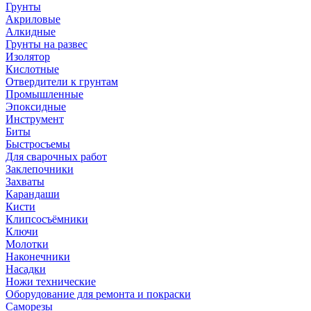
Грунты
Акриловые
Алкидные
Грунты на развес
Изолятор
Кислотные
Отвердители к грунтам
Промышленные
Эпоксидные
Инструмент
Биты
Быстросъемы
Для сварочных работ
Заклепочники
Захваты
Карандаши
Кисти
Клипсосъёмники
Ключи
Молотки
Наконечники
Насадки
Ножи технические
Оборудование для ремонта и покраски
Саморезы