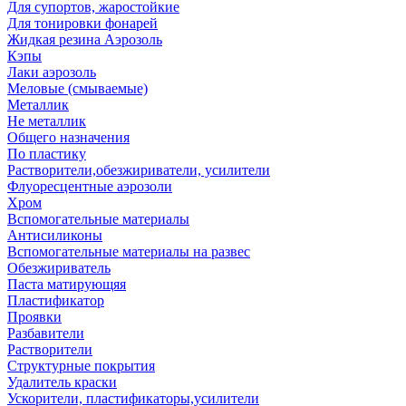
Для супортов, жаростойкие
Для тонировки фонарей
Жидкая резина Аэрозоль
Кэпы
Лаки аэрозоль
Меловые (смываемые)
Металлик
Не металлик
Общего назначения
По пластику
Растворители,обезжириватели, усилители
Флуоресцентные аэрозоли
Хром
Вспомогательные материалы
Антисиликоны
Вспомогательные материалы на развес
Обезжириватель
Паста матирующяя
Пластификатор
Проявки
Разбавители
Растворители
Структурные покрытия
Удалитель краски
Ускорители, пластификаторы,усилители