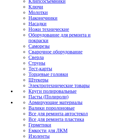
Клипсосъёмники
Ключи
Молотки
Наконечники
Насадки
Ножи технические
Оборудование для ремонта и
покраски
Саморезы
Сварочное оборудование
Сверла
Струны
Тест-карты
Торцевые головки
Штекеры
Электротехнические товары
Круги полировальные
Пасты (Полироли)
Армирующие материалы
Валики поролоновые
Все для ремонта автостекол
Все для ремонта пластика
Герметики
Емкости для ЛКМ
Изоленты