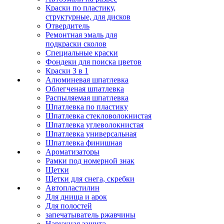
Краски по пластику,
структурные, для дисков
Отвердитель
Ремонтная эмаль для
подкраски сколов
Специальные краски
Фондеки для поиска цветов
Краски 3 в 1
Алюминевая шпатлевка
Облегченая шпатлевка
Распыляемая шпатлевка
Шпатлевка по пластику
Шпатлевка стекловолокнистая
Шпатлевка углеволокнистая
Шпатлевка универсальная
Шпатлевка финишная
Ароматизаторы
Рамки под номерной знак
Щетки
Щетки для снега, скребки
Автопластилин
Для днища и арок
Для полостей
запечатыватель ржавчины
Наружная защита