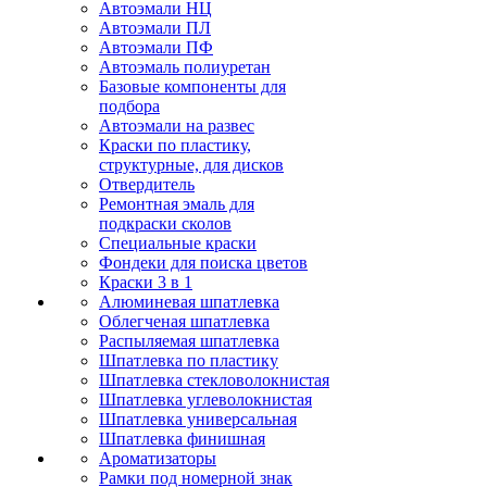
Автоэмали НЦ
Автоэмали ПЛ
Автоэмали ПФ
Автоэмаль полиуретан
Базовые компоненты для
подбора
Автоэмали на развес
Краски по пластику,
структурные, для дисков
Отвердитель
Ремонтная эмаль для
подкраски сколов
Специальные краски
Фондеки для поиска цветов
Краски 3 в 1
Алюминевая шпатлевка
Облегченая шпатлевка
Распыляемая шпатлевка
Шпатлевка по пластику
Шпатлевка стекловолокнистая
Шпатлевка углеволокнистая
Шпатлевка универсальная
Шпатлевка финишная
Ароматизаторы
Рамки под номерной знак