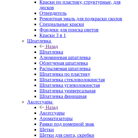
Краски по пластику, структурные, для
дисков
Отвердитель
Ремонтная эмаль для подкраски сколов
Специальные краски
Фондеки для поиска цветов
Краски 3 в 1
Шпатлевка
Назад
Шпатлевка
Алюминевая шпатлевка
Облегченая шпатлевка
Распыляемая шпатлевка
Шпатлевка по пластику
Шпатлевка стекловолокнистая
Шпатлевка углеволокнистая
Шпатлевка универсальная
Шпатлевка финишная
Аксессуары
Назад
Аксессуары
Ароматизаторы
Рамки под номерной знак
Щетки
Щетки для снега, скребки