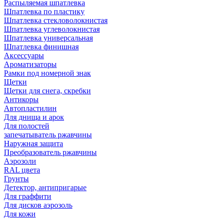
Распыляемая шпатлевка
Шпатлевка по пластику
Шпатлевка стекловолокнистая
Шпатлевка углеволокнистая
Шпатлевка универсальная
Шпатлевка финишная
Аксессуары
Ароматизаторы
Рамки под номерной знак
Щетки
Щетки для снега, скребки
Антикоры
Автопластилин
Для днища и арок
Для полостей
запечатыватель ржавчины
Наружная защита
Преобразователь ржавчины
Аэрозоли
RAL цвета
Грунты
Детектор, антипригарые
Для граффити
Для дисков аэрозоль
Для кожи