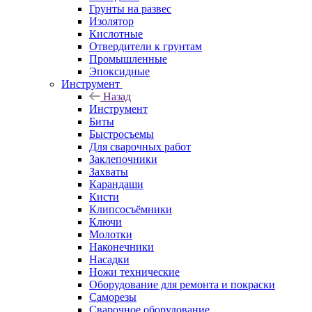
Грунты на развес
Изолятор
Кислотные
Отвердители к грунтам
Промышленные
Эпоксидные
Инструмент
Назад
Инструмент
Биты
Быстросъемы
Для сварочных работ
Заклепочники
Захваты
Карандаши
Кисти
Клипсосъёмники
Ключи
Молотки
Наконечники
Насадки
Ножи технические
Оборудование для ремонта и покраски
Саморезы
Сварочное оборудование