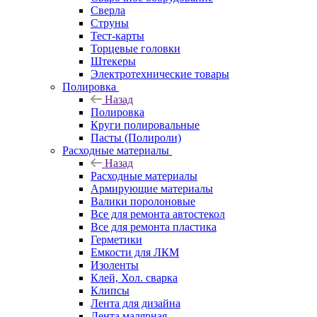
Сверла
Струны
Тест-карты
Торцевые головки
Штекеры
Электротехнические товары
Полировка
Назад
Полировка
Круги полировальные
Пасты (Полироли)
Расходные материалы
Назад
Расходные материалы
Армирующие материалы
Валики поролоновые
Все для ремонта автостекол
Все для ремонта пластика
Герметики
Емкости для ЛКМ
Изоленты
Клей, Хол. сварка
Клипсы
Лента для дизайна
Лента малярная