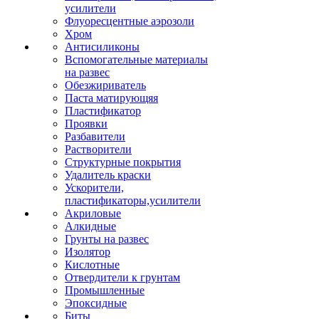
усилители
Флуоресцентные аэрозоли
Хром
Антисиликоны
Вспомогательные материалы
на развес
Обезжириватель
Паста матирующяя
Пластификатор
Проявки
Разбавители
Растворители
Структурные покрытия
Удалитель краски
Ускорители,
пластификаторы,усилители
Акриловые
Алкидные
Грунты на развес
Изолятор
Кислотные
Отвердители к грунтам
Промышленные
Эпоксидные
Биты