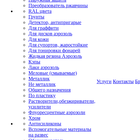
Преобразователь ржавчины
RAL цвета
Грунты
Детектор, антипригарые
Для граффити
Для дисков аэрозоль
Для кожи
Для супортов, жаростойкие
Для тонировки фонарей
Жидкая резина Аэрозоль
Кэпы
Лаки аэрозоль
Меловые (смываемые)
Металлик
Услуги
Контакты
Б
Не металлик
Общего назначения
По пластику
Растворители,обезжириватели,
усилители
Флуоресцентные аэрозоли
Хром
Антисиликоны
Вспомогательные материалы
на развес