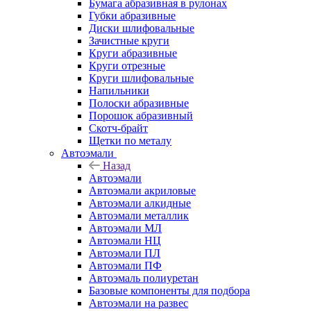
Бумага абразивная в рулонах
Губки абразивные
Диски шлифовальные
Зачистные круги
Круги абразивные
Круги отрезные
Круги шлифовальные
Напильники
Полоски абразивные
Порошок абразивный
Скотч-брайт
Щетки по металу
Автоэмали
Назад
Автоэмали
Автоэмали акриловые
Автоэмали алкидные
Автоэмали металлик
Автоэмали МЛ
Автоэмали НЦ
Автоэмали ПЛ
Автоэмали ПФ
Автоэмаль полиуретан
Базовые компоненты для подбора
Автоэмали на развес