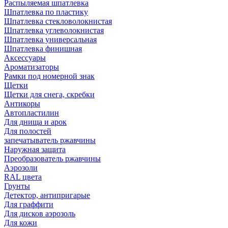
Распыляемая шпатлевка
Шпатлевка по пластику
Шпатлевка стекловолокнистая
Шпатлевка углеволокнистая
Шпатлевка универсальная
Шпатлевка финишная
Аксессуары
Ароматизаторы
Рамки под номерной знак
Щетки
Щетки для снега, скребки
Антикоры
Автопластилин
Для днища и арок
Для полостей
запечатыватель ржавчины
Наружная защита
Преобразователь ржавчины
Аэрозоли
RAL цвета
Грунты
Детектор, антипригарые
Для граффити
Для дисков аэрозоль
Для кожи