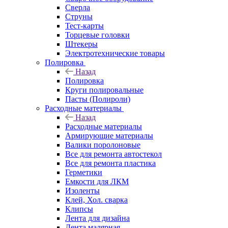
Сверла
Струны
Тест-карты
Торцевые головки
Штекеры
Электротехнические товары
Полировка
Назад
Полировка
Круги полировальные
Пасты (Полироли)
Расходные материалы
Назад
Расходные материалы
Армирующие материалы
Валики поролоновые
Все для ремонта автостекол
Все для ремонта пластика
Герметики
Емкости для ЛКМ
Изоленты
Клей, Хол. сварка
Клипсы
Лента для дизайна
Лента малярная