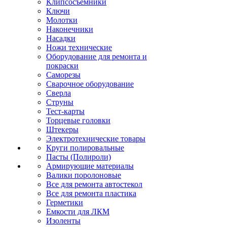
Клипсосъёмники
Ключи
Молотки
Наконечники
Насадки
Ножи технические
Оборудование для ремонта и
покраски
Саморезы
Сварочное оборудование
Сверла
Струны
Тест-карты
Торцевые головки
Штекеры
Электротехнические товары
Круги полировальные
Пасты (Полироли)
Армирующие материалы
Валики поролоновые
Все для ремонта автостекол
Все для ремонта пластика
Герметики
Емкости для ЛКМ
Изоленты