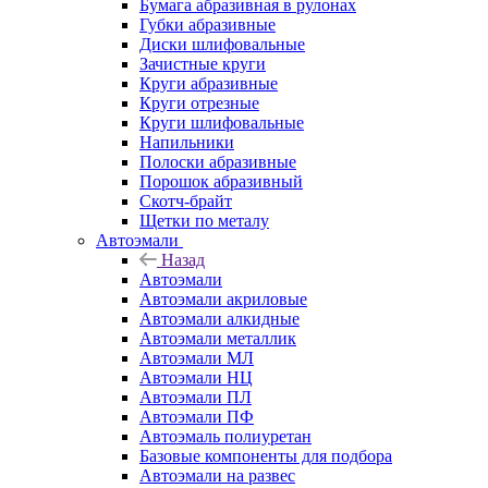
Бумага абразивная в рулонах
Губки абразивные
Диски шлифовальные
Зачистные круги
Круги абразивные
Круги отрезные
Круги шлифовальные
Напильники
Полоски абразивные
Порошок абразивный
Скотч-брайт
Щетки по металу
Автоэмали
Назад
Автоэмали
Автоэмали акриловые
Автоэмали алкидные
Автоэмали металлик
Автоэмали МЛ
Автоэмали НЦ
Автоэмали ПЛ
Автоэмали ПФ
Автоэмаль полиуретан
Базовые компоненты для подбора
Автоэмали на развес