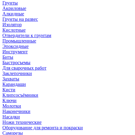
Грунты
Акриловые
Алкидные
Грунты на развес
Изолятор
Кислотные
Отвердители к грунтам
Промышленные
Эпоксидные
Инструмент
Биты
Быстросъемы
Для сварочных работ
Заклепочники
Захваты
Карандаши
Кисти
Клипсосъёмники
Ключи
Молотки
Наконечники
Насадки
Ножи технические
Оборудование для ремонта и покраски
Саморезы