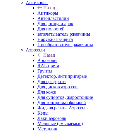
Антикоры
Назад
Антикоры
Автопластилин
Для днища и арок
Для полостей
запечатыватель ржавчины
Наружная защита
Преобразователь ржавчины
Аэрозоли
Назад
Аэрозоли
RAL цвета
Грунты
Детектор, антипригарые
Для граффити
Для дисков аэрозоль
Для кожи
Для супортов, жаростойкие
Для тонировки фонарей
Жидкая резина Аэрозоль
Кэпы
Лаки аэрозоль
Меловые (смываемые)
Металлик