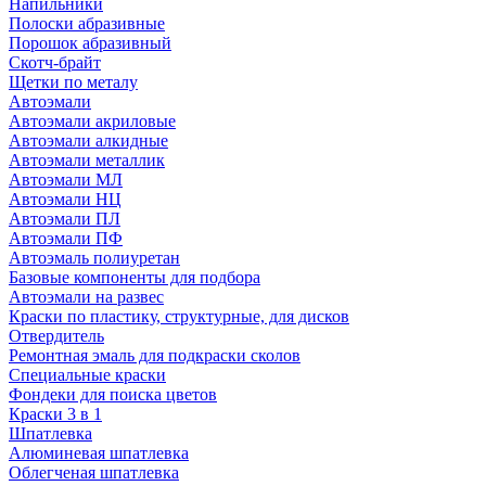
Напильники
Полоски абразивные
Порошок абразивный
Скотч-брайт
Щетки по металу
Автоэмали
Автоэмали акриловые
Автоэмали алкидные
Автоэмали металлик
Автоэмали МЛ
Автоэмали НЦ
Автоэмали ПЛ
Автоэмали ПФ
Автоэмаль полиуретан
Базовые компоненты для подбора
Автоэмали на развес
Краски по пластику, структурные, для дисков
Отвердитель
Ремонтная эмаль для подкраски сколов
Специальные краски
Фондеки для поиска цветов
Краски 3 в 1
Шпатлевка
Алюминевая шпатлевка
Облегченая шпатлевка