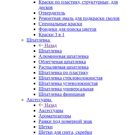
Краски по пластику, структурные, для
дисков
Отвердитель
Ремонтная эмаль для подкраски сколов
Специальные краски
Фондеки для поиска цветов
Краски 3 в 1
Шпатлевка
Назад
Шпатлевка
Алюминевая шпатлевка
Облегченая шпатлевка
Распыляемая шпатлевка
Шпатлевка по пластику
Шпатлевка стекловолокнистая
Шпатлевка углеволокнистая
Шпатлевка универсальная
Шпатлевка финишная
Аксессуары
Назад
Аксессуары
Ароматизаторы
Рамки под номерной знак
Щетки
Щетки для снега, скребки