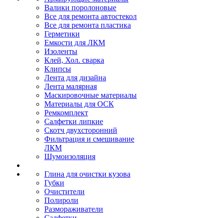
Валики поролоновые
Все для ремонта автостекол
Все для ремонта пластика
Герметики
Емкости для ЛКМ
Изоленты
Клей, Хол. сварка
Клипсы
Лента для дизайна
Лента малярная
Маскировочные материалы
Материалы для ОСК
Ремкомплект
Салфетки липкие
Скотч двухсторонний
Фильтрация и смешивание
ЛКМ
Шумоизоляция
Глина для очистки кузова
Губки
Очистители
Полироли
Размораживатели
Салфетки