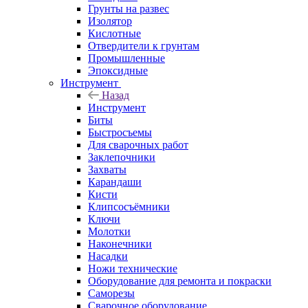
Грунты на развес
Изолятор
Кислотные
Отвердители к грунтам
Промышленные
Эпоксидные
Инструмент
Назад
Инструмент
Биты
Быстросъемы
Для сварочных работ
Заклепочники
Захваты
Карандаши
Кисти
Клипсосъёмники
Ключи
Молотки
Наконечники
Насадки
Ножи технические
Оборудование для ремонта и покраски
Саморезы
Сварочное оборудование