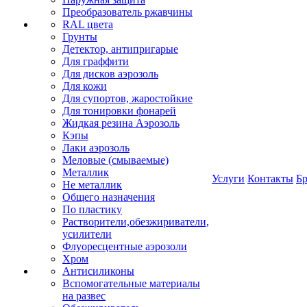
Преобразователь ржавчины
RAL цвета
Грунты
Детектор, антипригарые
Для граффити
Для дисков аэрозоль
Для кожи
Для супортов, жаростойкие
Для тонировки фонарей
Жидкая резина Аэрозоль
Кэпы
Лаки аэрозоль
Меловые (смываемые)
Металлик
Услуги
Контакты
Б
Не металлик
Общего назначения
По пластику
Растворители,обезжириватели,
усилители
Флуоресцентные аэрозоли
Хром
Антисиликоны
Вспомогательные материалы
на развес