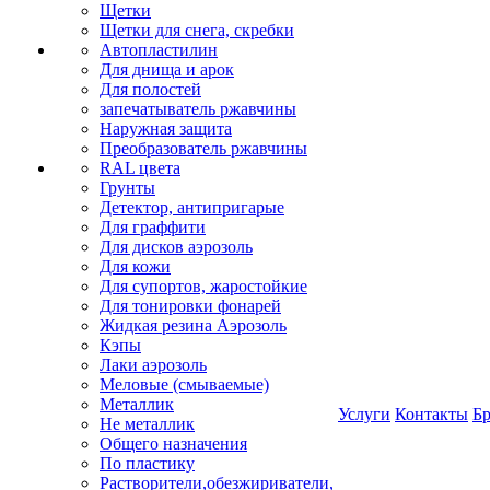
Щетки
Щетки для снега, скребки
Автопластилин
Для днища и арок
Для полостей
запечатыватель ржавчины
Наружная защита
Преобразователь ржавчины
RAL цвета
Грунты
Детектор, антипригарые
Для граффити
Для дисков аэрозоль
Для кожи
Для супортов, жаростойкие
Для тонировки фонарей
Жидкая резина Аэрозоль
Кэпы
Лаки аэрозоль
Меловые (смываемые)
Металлик
Услуги
Контакты
Б
Не металлик
Общего назначения
По пластику
Растворители,обезжириватели,