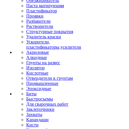
Обезжириватель
Паста матирующяя
Пластификатор
Проявки
Разбавители
Растворители
Структурные покрытия
Удалитель краски
Ускорители,
пластификаторы,усилители
Акриловые
Алкидные
Грунты на развес
Изолятор
Кислотные
Отвердители к грунтам
Промышленные
Эпоксидные
Биты
Быстросъемы
Для сварочных работ
Заклепочники
Захваты
Карандаши
Кисти