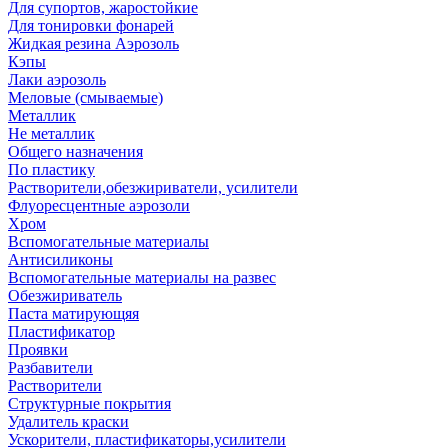
Для супортов, жаростойкие
Для тонировки фонарей
Жидкая резина Аэрозоль
Кэпы
Лаки аэрозоль
Меловые (смываемые)
Металлик
Не металлик
Общего назначения
По пластику
Растворители,обезжириватели, усилители
Флуоресцентные аэрозоли
Хром
Вспомогательные материалы
Антисиликоны
Вспомогательные материалы на развес
Обезжириватель
Паста матирующяя
Пластификатор
Проявки
Разбавители
Растворители
Структурные покрытия
Удалитель краски
Ускорители, пластификаторы,усилители