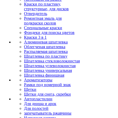
Краски по пластику,
структурные, для дисков
Отвердитель
Ремонтная эмаль для
подкраски сколов
Специальные краски
Фондеки для поиска цветов
Краски 3 в 1
Алюминевая шпатлевка
Облегченая шпатлевка
Распыляемая шпатлевка
Шпатлевка по пластику
Шпатлевка стекловолокнистая
Шпатлевка углеволокнистая
Шпатлевка универсальная
Шпатлевка финишная
Ароматизаторы
Рамки под номерной знак
Щетки
Щетки для снега, скребки
Автопластилин
Для днища и арок
Для полостей
запечатыватель ржавчины
Наружная защита