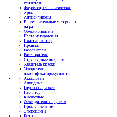
усилители
Флуоресцентные аэрозоли
Хром
Антисиликоны
Вспомогательные материалы
на развес
Обезжириватель
Паста матирующяя
Пластификатор
Проявки
Разбавители
Растворители
Структурные покрытия
Удалитель краски
Ускорители,
пластификаторы,усилители
Акриловые
Алкидные
Грунты на развес
Изолятор
Кислотные
Отвердители к грунтам
Промышленные
Эпоксидные
Биты