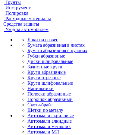
Грунты
Инструмент
Полировка
Расходные материалы
Средства защиты
Уход за автомобилем
Лаки на развес
Бумага абразивная в листах
Бумага абразивная в рулонах
Губки абразивные
Диски шлифовальные
Зачистные круги
Круги абразивные
Круги отрезные
Круги шлифовальные
Напильники
Полоски абразивные
Порошок абразивный
Скотч-брайт
Щетки по металу
Автоэмали акриловые
Автоэмали алкидные
Автоэмали металлик
Автоэмали МЛ