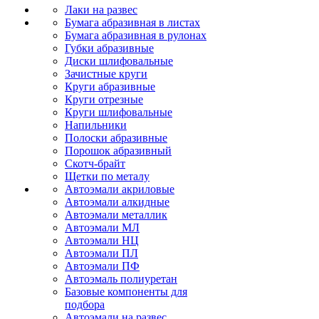
Лаки на развес
Бумага абразивная в листах
Бумага абразивная в рулонах
Губки абразивные
Диски шлифовальные
Зачистные круги
Круги абразивные
Круги отрезные
Круги шлифовальные
Напильники
Полоски абразивные
Порошок абразивный
Скотч-брайт
Щетки по металу
Автоэмали акриловые
Автоэмали алкидные
Автоэмали металлик
Автоэмали МЛ
Автоэмали НЦ
Автоэмали ПЛ
Автоэмали ПФ
Автоэмаль полиуретан
Базовые компоненты для
подбора
Автоэмали на развес