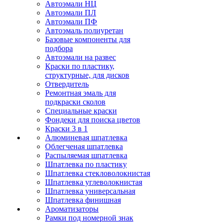
Автоэмали НЦ
Автоэмали ПЛ
Автоэмали ПФ
Автоэмаль полиуретан
Базовые компоненты для
подбора
Автоэмали на развес
Краски по пластику,
структурные, для дисков
Отвердитель
Ремонтная эмаль для
подкраски сколов
Специальные краски
Фондеки для поиска цветов
Краски 3 в 1
Алюминевая шпатлевка
Облегченая шпатлевка
Распыляемая шпатлевка
Шпатлевка по пластику
Шпатлевка стекловолокнистая
Шпатлевка углеволокнистая
Шпатлевка универсальная
Шпатлевка финишная
Ароматизаторы
Рамки под номерной знак