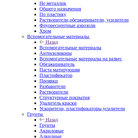
Не металлик
Общего назначения
По пластику
Растворители,обезжириватели, усилители
Флуоресцентные аэрозоли
Хром
Вспомогательные материалы
Назад
Вспомогательные материалы
Антисиликоны
Вспомогательные материалы на развес
Обезжириватель
Паста матирующяя
Пластификатор
Проявки
Разбавители
Растворители
Структурные покрытия
Удалитель краски
Ускорители, пластификаторы,усилители
Грунты
Назад
Грунты
Акриловые
Алкидные