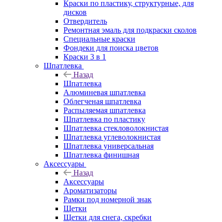
Краски по пластику, структурные, для
дисков
Отвердитель
Ремонтная эмаль для подкраски сколов
Специальные краски
Фондеки для поиска цветов
Краски 3 в 1
Шпатлевка
Назад
Шпатлевка
Алюминевая шпатлевка
Облегченая шпатлевка
Распыляемая шпатлевка
Шпатлевка по пластику
Шпатлевка стекловолокнистая
Шпатлевка углеволокнистая
Шпатлевка универсальная
Шпатлевка финишная
Аксессуары
Назад
Аксессуары
Ароматизаторы
Рамки под номерной знак
Щетки
Щетки для снега, скребки