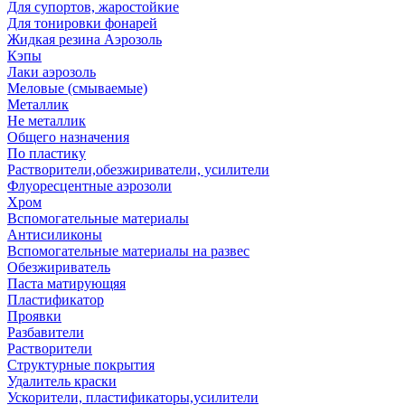
Для супортов, жаростойкие
Для тонировки фонарей
Жидкая резина Аэрозоль
Кэпы
Лаки аэрозоль
Меловые (смываемые)
Металлик
Не металлик
Общего назначения
По пластику
Растворители,обезжириватели, усилители
Флуоресцентные аэрозоли
Хром
Вспомогательные материалы
Антисиликоны
Вспомогательные материалы на развес
Обезжириватель
Паста матирующяя
Пластификатор
Проявки
Разбавители
Растворители
Структурные покрытия
Удалитель краски
Ускорители, пластификаторы,усилители