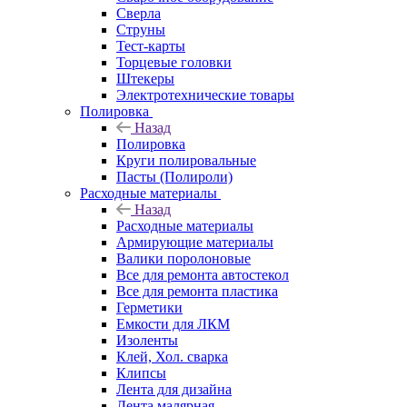
Сверла
Струны
Тест-карты
Торцевые головки
Штекеры
Электротехнические товары
Полировка
Назад
Полировка
Круги полировальные
Пасты (Полироли)
Расходные материалы
Назад
Расходные материалы
Армирующие материалы
Валики поролоновые
Все для ремонта автостекол
Все для ремонта пластика
Герметики
Емкости для ЛКМ
Изоленты
Клей, Хол. сварка
Клипсы
Лента для дизайна
Лента малярная