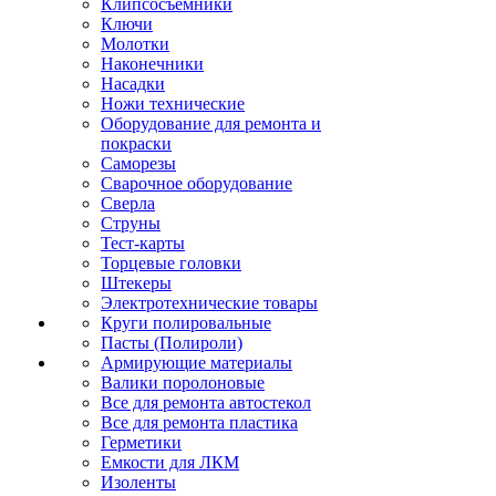
Клипсосъёмники
Ключи
Молотки
Наконечники
Насадки
Ножи технические
Оборудование для ремонта и
покраски
Саморезы
Сварочное оборудование
Сверла
Струны
Тест-карты
Торцевые головки
Штекеры
Электротехнические товары
Круги полировальные
Пасты (Полироли)
Армирующие материалы
Валики поролоновые
Все для ремонта автостекол
Все для ремонта пластика
Герметики
Емкости для ЛКМ
Изоленты