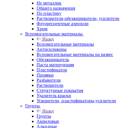
Не металлик
Общего назначения
По пластику
Растворители,обезжириватели, усилители
Флуоресцентные аэрозоли
Хром
Вспомогательные материалы
Назад
Вспомогательные материалы
Антисиликоны
Вспомогательные материалы на развес
Обезжириватель
Паста матирующяя
Пластификатор
Проявки
Разбавители
Растворители
Структурные покрытия
Удалитель краски
Ускорители, пластификаторы,усилители
Грунты
Назад
Грунты
Акриловые
Алкидные