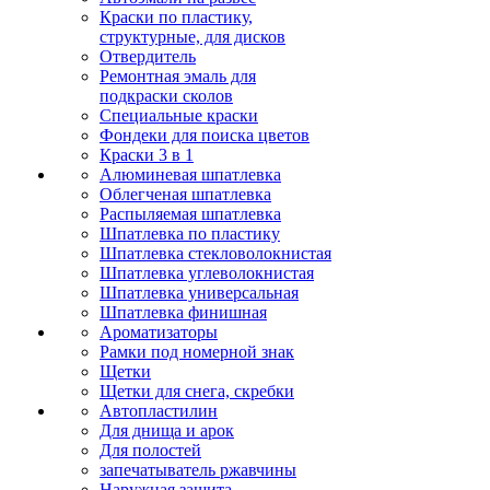
Краски по пластику,
структурные, для дисков
Отвердитель
Ремонтная эмаль для
подкраски сколов
Специальные краски
Фондеки для поиска цветов
Краски 3 в 1
Алюминевая шпатлевка
Облегченая шпатлевка
Распыляемая шпатлевка
Шпатлевка по пластику
Шпатлевка стекловолокнистая
Шпатлевка углеволокнистая
Шпатлевка универсальная
Шпатлевка финишная
Ароматизаторы
Рамки под номерной знак
Щетки
Щетки для снега, скребки
Автопластилин
Для днища и арок
Для полостей
запечатыватель ржавчины
Наружная защита