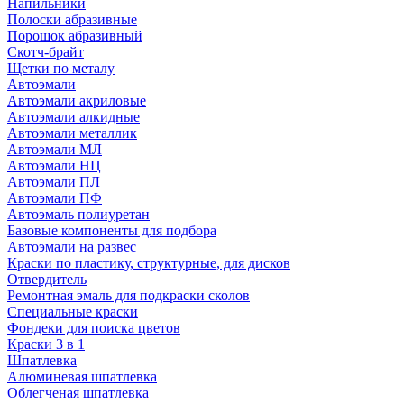
Напильники
Полоски абразивные
Порошок абразивный
Скотч-брайт
Щетки по металу
Автоэмали
Автоэмали акриловые
Автоэмали алкидные
Автоэмали металлик
Автоэмали МЛ
Автоэмали НЦ
Автоэмали ПЛ
Автоэмали ПФ
Автоэмаль полиуретан
Базовые компоненты для подбора
Автоэмали на развес
Краски по пластику, структурные, для дисков
Отвердитель
Ремонтная эмаль для подкраски сколов
Специальные краски
Фондеки для поиска цветов
Краски 3 в 1
Шпатлевка
Алюминевая шпатлевка
Облегченая шпатлевка