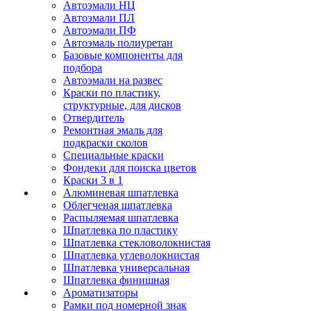
Автоэмали НЦ
Автоэмали ПЛ
Автоэмали ПФ
Автоэмаль полиуретан
Базовые компоненты для
подбора
Автоэмали на развес
Краски по пластику,
структурные, для дисков
Отвердитель
Ремонтная эмаль для
подкраски сколов
Специальные краски
Фондеки для поиска цветов
Краски 3 в 1
Алюминевая шпатлевка
Облегченая шпатлевка
Распыляемая шпатлевка
Шпатлевка по пластику
Шпатлевка стекловолокнистая
Шпатлевка углеволокнистая
Шпатлевка универсальная
Шпатлевка финишная
Ароматизаторы
Рамки под номерной знак