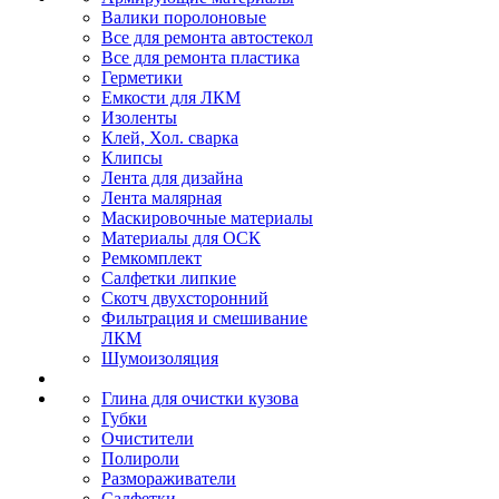
Валики поролоновые
Все для ремонта автостекол
Все для ремонта пластика
Герметики
Емкости для ЛКМ
Изоленты
Клей, Хол. сварка
Клипсы
Лента для дизайна
Лента малярная
Маскировочные материалы
Материалы для ОСК
Ремкомплект
Салфетки липкие
Скотч двухсторонний
Фильтрация и смешивание
ЛКМ
Шумоизоляция
Глина для очистки кузова
Губки
Очистители
Полироли
Размораживатели
Салфетки