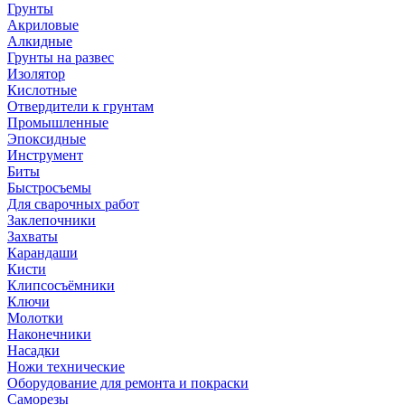
Грунты
Акриловые
Алкидные
Грунты на развес
Изолятор
Кислотные
Отвердители к грунтам
Промышленные
Эпоксидные
Инструмент
Биты
Быстросъемы
Для сварочных работ
Заклепочники
Захваты
Карандаши
Кисти
Клипсосъёмники
Ключи
Молотки
Наконечники
Насадки
Ножи технические
Оборудование для ремонта и покраски
Саморезы