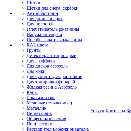
Щетки
Щетки для снега, скребки
Автопластилин
Для днища и арок
Для полостей
запечатыватель ржавчины
Наружная защита
Преобразователь ржавчины
RAL цвета
Грунты
Детектор, антипригарые
Для граффити
Для дисков аэрозоль
Для кожи
Для супортов, жаростойкие
Для тонировки фонарей
Жидкая резина Аэрозоль
Кэпы
Лаки аэрозоль
Меловые (смываемые)
Металлик
Услуги
Контакты
Б
Не металлик
Общего назначения
По пластику
Растворители,обезжириватели,