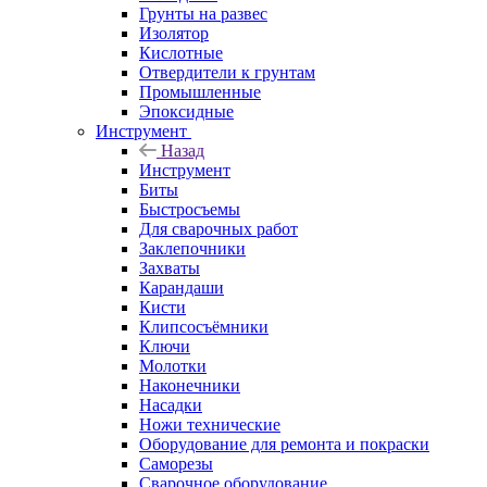
Грунты на развес
Изолятор
Кислотные
Отвердители к грунтам
Промышленные
Эпоксидные
Инструмент
Назад
Инструмент
Биты
Быстросъемы
Для сварочных работ
Заклепочники
Захваты
Карандаши
Кисти
Клипсосъёмники
Ключи
Молотки
Наконечники
Насадки
Ножи технические
Оборудование для ремонта и покраски
Саморезы
Сварочное оборудование