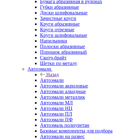
Бумага абразивная в рулонах
Губки абразивные
Диски шлифовальные
Зачистные круги
Круги абразивные
Круги отрезные
Круги шлифовальные
Напильники
Полоски абразивные
Порошок абразивный
Скотч-брайт
Щетки по металу
Автоэмали
Назад
Автоэмали
Автоэмали акриловые
Автоэмали алкидные
Автоэмали металлик
Автоэмали МЛ
Автоэмали НЦ
Автоэмали ПЛ
Автоэмали ПФ
Автоэмаль полиуретан
Базовые компоненты для подбора
Автоэмали на развес