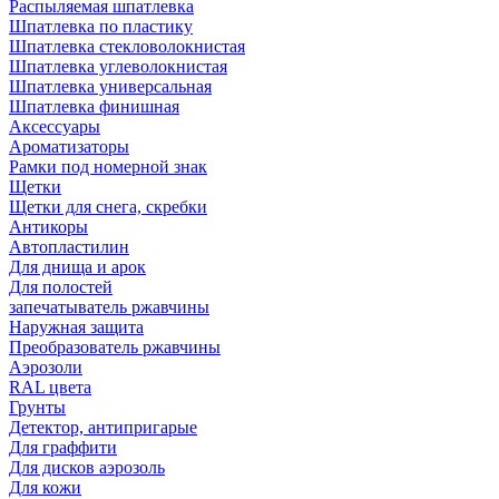
Распыляемая шпатлевка
Шпатлевка по пластику
Шпатлевка стекловолокнистая
Шпатлевка углеволокнистая
Шпатлевка универсальная
Шпатлевка финишная
Аксессуары
Ароматизаторы
Рамки под номерной знак
Щетки
Щетки для снега, скребки
Антикоры
Автопластилин
Для днища и арок
Для полостей
запечатыватель ржавчины
Наружная защита
Преобразователь ржавчины
Аэрозоли
RAL цвета
Грунты
Детектор, антипригарые
Для граффити
Для дисков аэрозоль
Для кожи