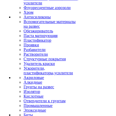
усилители
Флуоресцентные аэрозоли
Хром
Антисиликоны
Вспомогательные материалы
на развес
Обезжириватель
Паста матирующяя
Пластификатор
Проявки
Разбавители
Растворители
Структурные покрытия
Удалитель краски
Ускорители,
пластификаторы,усилители
Акриловые
Алкидные
Грунты на развес
Изолятор
Кислотные
Отвердители к грунтам
Промышленные
Эпоксидные
Биты