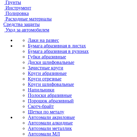
Грунты
Инструмент
Полировка
Расходные материалы
Средства защиты
Уход за автомобилем
Лаки на развес
Бумага абразивная в листах
Бумага абразивная в рулонах
Губки абразивные
Диски шлифовальные
Зачистные круги
Круги абразивные
Круги отрезные
Круги шлифовальные
Напильники
Полоски абразивные
Порошок абразивный
Скотч-брайт
Щетки по металу
Автоэмали акриловые
Автоэмали алкидные
Автоэмали металлик
Автоэмали МЛ