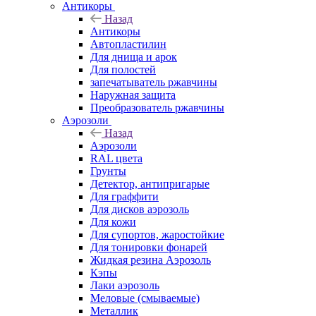
Антикоры
Назад
Антикоры
Автопластилин
Для днища и арок
Для полостей
запечатыватель ржавчины
Наружная защита
Преобразователь ржавчины
Аэрозоли
Назад
Аэрозоли
RAL цвета
Грунты
Детектор, антипригарые
Для граффити
Для дисков аэрозоль
Для кожи
Для супортов, жаростойкие
Для тонировки фонарей
Жидкая резина Аэрозоль
Кэпы
Лаки аэрозоль
Меловые (смываемые)
Металлик