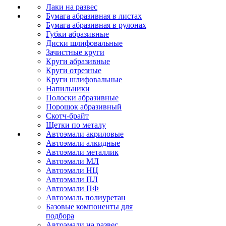
Лаки на развес
Бумага абразивная в листах
Бумага абразивная в рулонах
Губки абразивные
Диски шлифовальные
Зачистные круги
Круги абразивные
Круги отрезные
Круги шлифовальные
Напильники
Полоски абразивные
Порошок абразивный
Скотч-брайт
Щетки по металу
Автоэмали акриловые
Автоэмали алкидные
Автоэмали металлик
Автоэмали МЛ
Автоэмали НЦ
Автоэмали ПЛ
Автоэмали ПФ
Автоэмаль полиуретан
Базовые компоненты для
подбора
Автоэмали на развес