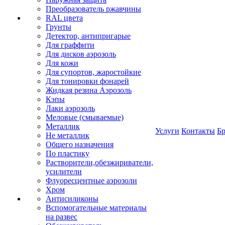
Преобразователь ржавчины
RAL цвета
Грунты
Детектор, антипригарые
Для граффити
Для дисков аэрозоль
Для кожи
Для супортов, жаростойкие
Для тонировки фонарей
Жидкая резина Аэрозоль
Кэпы
Лаки аэрозоль
Меловые (смываемые)
Металлик
Услуги
Контакты
Б
Не металлик
Общего назначения
По пластику
Растворители,обезжириватели,
усилители
Флуоресцентные аэрозоли
Хром
Антисиликоны
Вспомогательные материалы
на развес