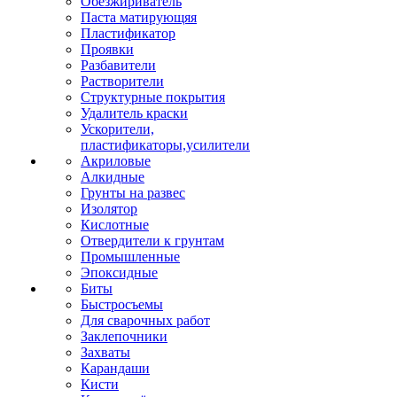
Обезжириватель
Паста матирующяя
Пластификатор
Проявки
Разбавители
Растворители
Структурные покрытия
Удалитель краски
Ускорители,
пластификаторы,усилители
Акриловые
Алкидные
Грунты на развес
Изолятор
Кислотные
Отвердители к грунтам
Промышленные
Эпоксидные
Биты
Быстросъемы
Для сварочных работ
Заклепочники
Захваты
Карандаши
Кисти