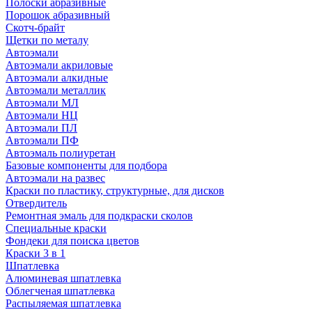
Полоски абразивные
Порошок абразивный
Скотч-брайт
Щетки по металу
Автоэмали
Автоэмали акриловые
Автоэмали алкидные
Автоэмали металлик
Автоэмали МЛ
Автоэмали НЦ
Автоэмали ПЛ
Автоэмали ПФ
Автоэмаль полиуретан
Базовые компоненты для подбора
Автоэмали на развес
Краски по пластику, структурные, для дисков
Отвердитель
Ремонтная эмаль для подкраски сколов
Специальные краски
Фондеки для поиска цветов
Краски 3 в 1
Шпатлевка
Алюминевая шпатлевка
Облегченая шпатлевка
Распыляемая шпатлевка