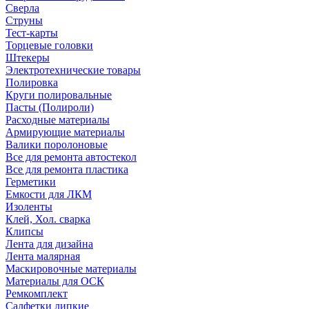
Сверла
Струны
Тест-карты
Торцевые головки
Штекеры
Электротехнические товары
Полировка
Круги полировальные
Пасты (Полироли)
Расходные материалы
Армирующие материалы
Валики поролоновые
Все для ремонта автостекол
Все для ремонта пластика
Герметики
Емкости для ЛКМ
Изоленты
Клей, Хол. сварка
Клипсы
Лента для дизайна
Лента малярная
Маскировочные материалы
Материалы для ОСК
Ремкомплект
Салфетки липкие