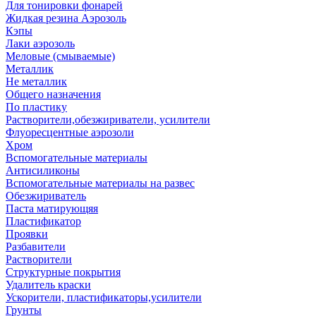
Для тонировки фонарей
Жидкая резина Аэрозоль
Кэпы
Лаки аэрозоль
Меловые (смываемые)
Металлик
Не металлик
Общего назначения
По пластику
Растворители,обезжириватели, усилители
Флуоресцентные аэрозоли
Хром
Вспомогательные материалы
Антисиликоны
Вспомогательные материалы на развес
Обезжириватель
Паста матирующяя
Пластификатор
Проявки
Разбавители
Растворители
Структурные покрытия
Удалитель краски
Ускорители, пластификаторы,усилители
Грунты