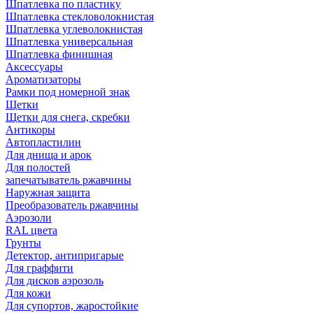
Шпатлевка по пластику
Шпатлевка стекловолокнистая
Шпатлевка углеволокнистая
Шпатлевка универсальная
Шпатлевка финишная
Аксессуары
Ароматизаторы
Рамки под номерной знак
Щетки
Щетки для снега, скребки
Антикоры
Автопластилин
Для днища и арок
Для полостей
запечатыватель ржавчины
Наружная защита
Преобразователь ржавчины
Аэрозоли
RAL цвета
Грунты
Детектор, антипригарые
Для граффити
Для дисков аэрозоль
Для кожи
Для супортов, жаростойкие