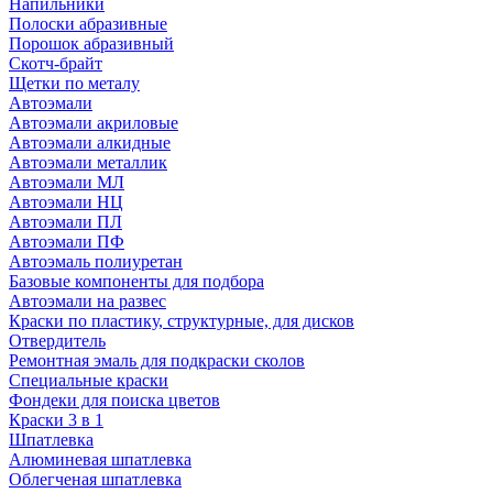
Напильники
Полоски абразивные
Порошок абразивный
Скотч-брайт
Щетки по металу
Автоэмали
Автоэмали акриловые
Автоэмали алкидные
Автоэмали металлик
Автоэмали МЛ
Автоэмали НЦ
Автоэмали ПЛ
Автоэмали ПФ
Автоэмаль полиуретан
Базовые компоненты для подбора
Автоэмали на развес
Краски по пластику, структурные, для дисков
Отвердитель
Ремонтная эмаль для подкраски сколов
Специальные краски
Фондеки для поиска цветов
Краски 3 в 1
Шпатлевка
Алюминевая шпатлевка
Облегченая шпатлевка