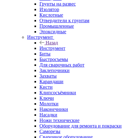
Грунты на развес
Изолятор
Кислотные
Отвердители к грунтам
Промышленные
Эпоксидные
Инструмент
Назад
Инструмент
Биты
Быстросъемы
Для сварочных работ
Заклепочники
Захваты
Карандаши
Кисти
Клипсосъёмники
Ключи
Молотки
Наконечники
Насадки
Ножи технические
Оборудование для ремонта и покраски
Саморезы
Сварочное оборудование