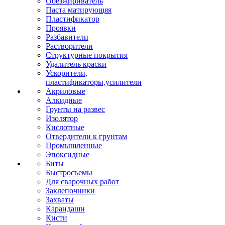
Обезжириватель
Паста матирующяя
Пластификатор
Проявки
Разбавители
Растворители
Структурные покрытия
Удалитель краски
Ускорители,
пластификаторы,усилители
Акриловые
Алкидные
Грунты на развес
Изолятор
Кислотные
Отвердители к грунтам
Промышленные
Эпоксидные
Биты
Быстросъемы
Для сварочных работ
Заклепочники
Захваты
Карандаши
Кисти