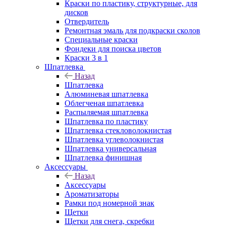
Краски по пластику, структурные, для
дисков
Отвердитель
Ремонтная эмаль для подкраски сколов
Специальные краски
Фондеки для поиска цветов
Краски 3 в 1
Шпатлевка
Назад
Шпатлевка
Алюминевая шпатлевка
Облегченая шпатлевка
Распыляемая шпатлевка
Шпатлевка по пластику
Шпатлевка стекловолокнистая
Шпатлевка углеволокнистая
Шпатлевка универсальная
Шпатлевка финишная
Аксессуары
Назад
Аксессуары
Ароматизаторы
Рамки под номерной знак
Щетки
Щетки для снега, скребки