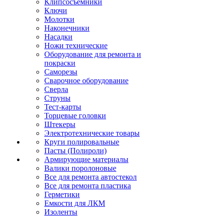
Клипсосъёмники
Ключи
Молотки
Наконечники
Насадки
Ножи технические
Оборудование для ремонта и
покраски
Саморезы
Сварочное оборудование
Сверла
Струны
Тест-карты
Торцевые головки
Штекеры
Электротехнические товары
Круги полировальные
Пасты (Полироли)
Армирующие материалы
Валики поролоновые
Все для ремонта автостекол
Все для ремонта пластика
Герметики
Емкости для ЛКМ
Изоленты