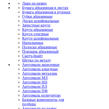
Лаки на развес
Бумага абразивная в листах
Бумага абразивная в рулонах
Губки абразивные
Диски шлифовальные
Зачистные круги
Круги абразивные
Круги отрезные
Круги шлифовальные
Напильники
Полоски абразивные
Порошок абразивный
Скотч-брайт
Щетки по металу
Автоэмали акриловые
Автоэмали алкидные
Автоэмали металлик
Автоэмали МЛ
Автоэмали НЦ
Автоэмали ПЛ
Автоэмали ПФ
Автоэмаль полиуретан
Базовые компоненты для
подбора
Автоэмали на развес