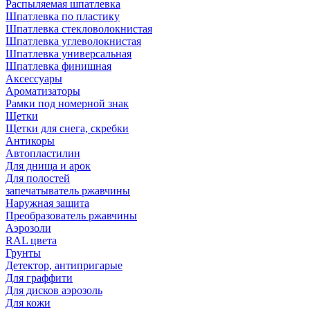
Распыляемая шпатлевка
Шпатлевка по пластику
Шпатлевка стекловолокнистая
Шпатлевка углеволокнистая
Шпатлевка универсальная
Шпатлевка финишная
Аксессуары
Ароматизаторы
Рамки под номерной знак
Щетки
Щетки для снега, скребки
Антикоры
Автопластилин
Для днища и арок
Для полостей
запечатыватель ржавчины
Наружная защита
Преобразователь ржавчины
Аэрозоли
RAL цвета
Грунты
Детектор, антипригарые
Для граффити
Для дисков аэрозоль
Для кожи