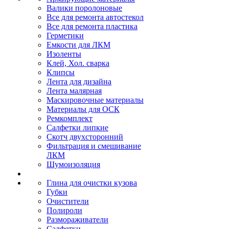
Валики поролоновые
Все для ремонта автостекол
Все для ремонта пластика
Герметики
Емкости для ЛКМ
Изоленты
Клей, Хол. сварка
Клипсы
Лента для дизайна
Лента малярная
Маскировочные материалы
Материалы для ОСК
Ремкомплект
Салфетки липкие
Скотч двухсторонний
Фильтрация и смешивание
ЛКМ
Шумоизоляция
Глина для очистки кузова
Губки
Очистители
Полироли
Размораживатели
Салфетки