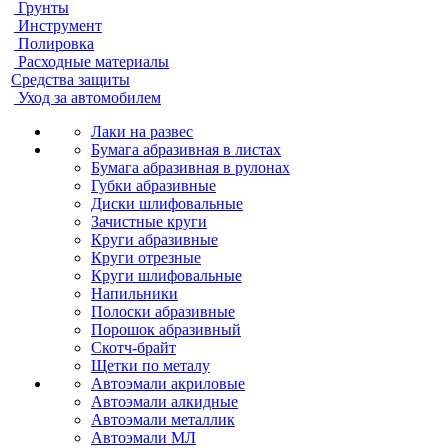
Грунты
Инструмент
Полировка
Расходные материалы
Средства защиты
Уход за автомобилем
Лаки на развес
Бумага абразивная в листах
Бумага абразивная в рулонах
Губки абразивные
Диски шлифовальные
Зачистные круги
Круги абразивные
Круги отрезные
Круги шлифовальные
Напильники
Полоски абразивные
Порошок абразивный
Скотч-брайт
Щетки по металу
Автоэмали акриловые
Автоэмали алкидные
Автоэмали металлик
Автоэмали МЛ