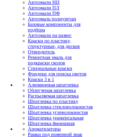
Автоэмали НЦ
Автоэмали ПЛ
Автоэмали ПФ
Автоэмаль полиуретан
Базовые компоненты для
подбора
Автоэмали на развес
Краски по пластику,
структурные, для дисков
Отвердитель
Ремонтная эмаль для
подкраски сколов
Специальные краски
Фондеки для поиска цветов
Краски 3 в 1
Алюминевая шпатлевка
Облегченая шпатлевка
Распыляемая шпатлевка
Шпатлевка по пластику
Шпатлевка стекловолокнистая
Шпатлевка углеволокнистая
Шпатлевка универсальная
Шпатлевка финишная
Ароматизаторы
Рамки под номерной знак