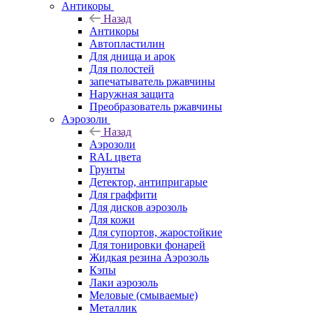
Антикоры
Назад
Антикоры
Автопластилин
Для днища и арок
Для полостей
запечатыватель ржавчины
Наружная защита
Преобразователь ржавчины
Аэрозоли
Назад
Аэрозоли
RAL цвета
Грунты
Детектор, антипригарые
Для граффити
Для дисков аэрозоль
Для кожи
Для супортов, жаростойкие
Для тонировки фонарей
Жидкая резина Аэрозоль
Кэпы
Лаки аэрозоль
Меловые (смываемые)
Металлик