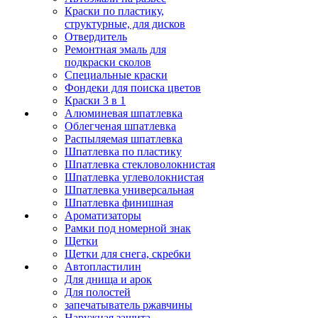
Краски по пластику,
структурные, для дисков
Отвердитель
Ремонтная эмаль для
подкраски сколов
Специальные краски
Фондеки для поиска цветов
Краски 3 в 1
Алюминевая шпатлевка
Облегченая шпатлевка
Распыляемая шпатлевка
Шпатлевка по пластику
Шпатлевка стекловолокнистая
Шпатлевка углеволокнистая
Шпатлевка универсальная
Шпатлевка финишная
Ароматизаторы
Рамки под номерной знак
Щетки
Щетки для снега, скребки
Автопластилин
Для днища и арок
Для полостей
запечатыватель ржавчины
Наружная защита