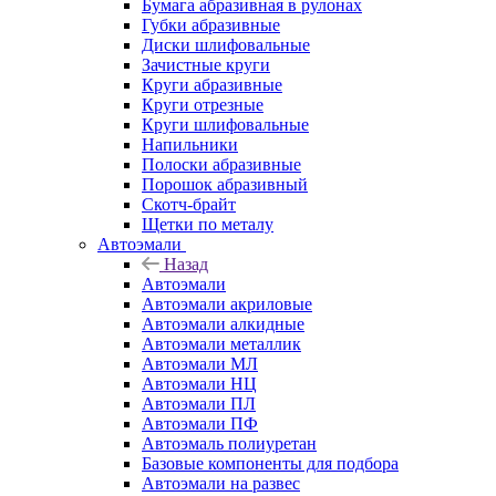
Бумага абразивная в рулонах
Губки абразивные
Диски шлифовальные
Зачистные круги
Круги абразивные
Круги отрезные
Круги шлифовальные
Напильники
Полоски абразивные
Порошок абразивный
Скотч-брайт
Щетки по металу
Автоэмали
Назад
Автоэмали
Автоэмали акриловые
Автоэмали алкидные
Автоэмали металлик
Автоэмали МЛ
Автоэмали НЦ
Автоэмали ПЛ
Автоэмали ПФ
Автоэмаль полиуретан
Базовые компоненты для подбора
Автоэмали на развес