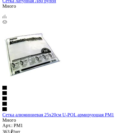
Сетка латунная Л80 рулон
Много
Сетка алюминиевая 25х20см U-POL армирующая PM1
Много
Арт.: РМ1
363
₽
/шт