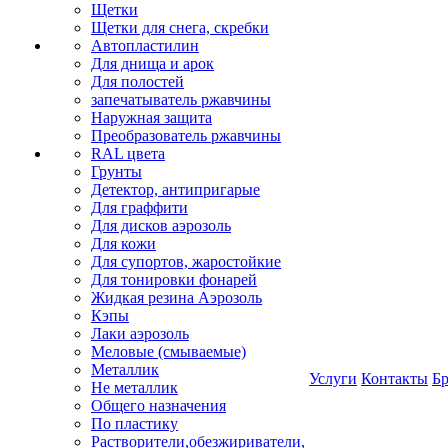
Щетки
Щетки для снега, скребки
Автопластилин
Для днища и арок
Для полостей
запечатыватель ржавчины
Наружная защита
Преобразователь ржавчины
RAL цвета
Грунты
Детектор, антипригарые
Для граффити
Для дисков аэрозоль
Для кожи
Для супортов, жаростойкие
Для тонировки фонарей
Жидкая резина Аэрозоль
Кэпы
Лаки аэрозоль
Меловые (смываемые)
Металлик
Услуги
Контакты
Б
Не металлик
Общего назначения
По пластику
Растворители,обезжириватели,