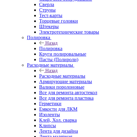
Сверла
Струны
Тест-карты
Торцевые головки
Штекеры
Электротехнические товары
Полировка
Назад
Полировка
Круги полировальные
Пасты (Полироли)
Расходные материалы
Назад
Расходные материалы
Армирующие материалы
Валики поролоновые
Все для ремонта автостекол
Все для ремонта пластика
Герметики
Емкости для ЛКМ
Изоленты
Клей, Хол. сварка
Клипсы
Лента для дизайна
Лента малярная