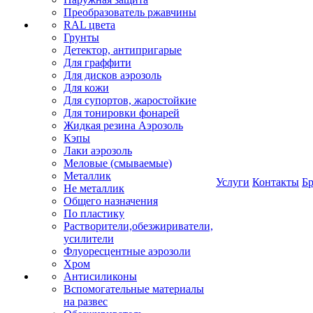
Преобразователь ржавчины
RAL цвета
Грунты
Детектор, антипригарые
Для граффити
Для дисков аэрозоль
Для кожи
Для супортов, жаростойкие
Для тонировки фонарей
Жидкая резина Аэрозоль
Кэпы
Лаки аэрозоль
Меловые (смываемые)
Металлик
Услуги
Контакты
Б
Не металлик
Общего назначения
По пластику
Растворители,обезжириватели,
усилители
Флуоресцентные аэрозоли
Хром
Антисиликоны
Вспомогательные материалы
на развес