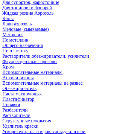
Для супортов, жаростойкие
Для тонировки фонарей
Жидкая резина Аэрозоль
Кэпы
Лаки аэрозоль
Меловые (смываемые)
Металлик
Не металлик
Общего назначения
По пластику
Растворители,обезжириватели, усилители
Флуоресцентные аэрозоли
Хром
Вспомогательные материалы
Антисиликоны
Вспомогательные материалы на развес
Обезжириватель
Паста матирующяя
Пластификатор
Проявки
Разбавители
Растворители
Структурные покрытия
Удалитель краски
Ускорители, пластификаторы,усилители