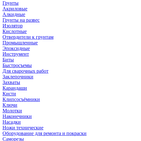
Грунты
Акриловые
Алкидные
Грунты на развес
Изолятор
Кислотные
Отвердители к грунтам
Промышленные
Эпоксидные
Инструмент
Биты
Быстросъемы
Для сварочных работ
Заклепочники
Захваты
Карандаши
Кисти
Клипсосъёмники
Ключи
Молотки
Наконечники
Насадки
Ножи технические
Оборудование для ремонта и покраски
Саморезы