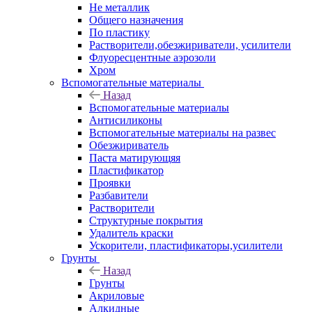
Не металлик
Общего назначения
По пластику
Растворители,обезжириватели, усилители
Флуоресцентные аэрозоли
Хром
Вспомогательные материалы
Назад
Вспомогательные материалы
Антисиликоны
Вспомогательные материалы на развес
Обезжириватель
Паста матирующяя
Пластификатор
Проявки
Разбавители
Растворители
Структурные покрытия
Удалитель краски
Ускорители, пластификаторы,усилители
Грунты
Назад
Грунты
Акриловые
Алкидные