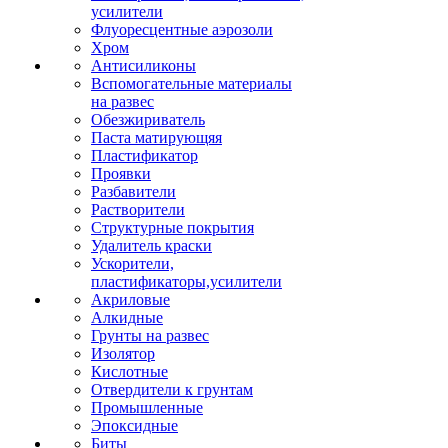
усилители
Флуоресцентные аэрозоли
Хром
Антисиликоны
Вспомогательные материалы
на развес
Обезжириватель
Паста матирующяя
Пластификатор
Проявки
Разбавители
Растворители
Структурные покрытия
Удалитель краски
Ускорители,
пластификаторы,усилители
Акриловые
Алкидные
Грунты на развес
Изолятор
Кислотные
Отвердители к грунтам
Промышленные
Эпоксидные
Биты