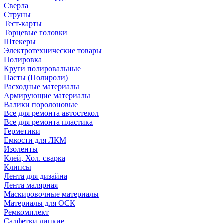
Сверла
Струны
Тест-карты
Торцевые головки
Штекеры
Электротехнические товары
Полировка
Круги полировальные
Пасты (Полироли)
Расходные материалы
Армирующие материалы
Валики поролоновые
Все для ремонта автостекол
Все для ремонта пластика
Герметики
Емкости для ЛКМ
Изоленты
Клей, Хол. сварка
Клипсы
Лента для дизайна
Лента малярная
Маскировочные материалы
Материалы для ОСК
Ремкомплект
Салфетки липкие