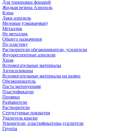
Для тонировки фонарей
Жидкая резина Аэрозоль
Кэпы
Лаки аэрозоль
Меловые (смываемые)
Металлик
Не металлик
Общего назначения
По пластику
Растворители,обезжириватели, усилители
Флуоресцентные аэрозоли
Хром
Вспомогательные материалы
Антисиликоны
Вспомогательные материалы на развес
Обезжириватель
Паста матирующяя
Пластификатор
Проявки
Разбавители
Растворители
Структурные покрытия
Удалитель краски
Ускорители, пластификаторы,усилители
Грунты