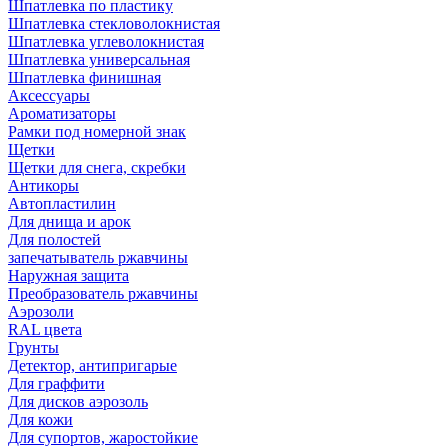
Шпатлевка по пластику
Шпатлевка стекловолокнистая
Шпатлевка углеволокнистая
Шпатлевка универсальная
Шпатлевка финишная
Аксессуары
Ароматизаторы
Рамки под номерной знак
Щетки
Щетки для снега, скребки
Антикоры
Автопластилин
Для днища и арок
Для полостей
запечатыватель ржавчины
Наружная защита
Преобразователь ржавчины
Аэрозоли
RAL цвета
Грунты
Детектор, антипригарые
Для граффити
Для дисков аэрозоль
Для кожи
Для супортов, жаростойкие