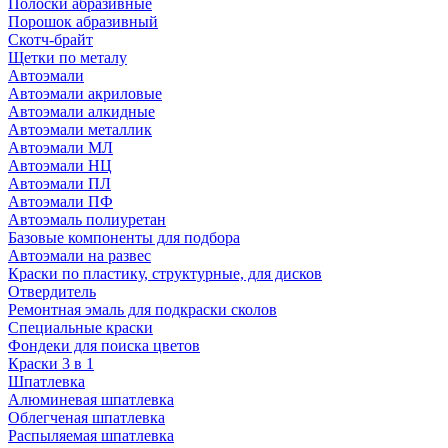
Полоски абразивные
Порошок абразивный
Скотч-брайт
Щетки по металу
Автоэмали
Автоэмали акриловые
Автоэмали алкидные
Автоэмали металлик
Автоэмали МЛ
Автоэмали НЦ
Автоэмали ПЛ
Автоэмали ПФ
Автоэмаль полиуретан
Базовые компоненты для подбора
Автоэмали на развес
Краски по пластику, структурные, для дисков
Отвердитель
Ремонтная эмаль для подкраски сколов
Специальные краски
Фондеки для поиска цветов
Краски 3 в 1
Шпатлевка
Алюминевая шпатлевка
Облегченая шпатлевка
Распыляемая шпатлевка