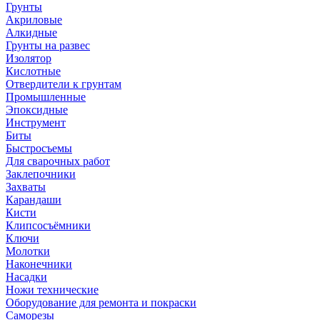
Грунты
Акриловые
Алкидные
Грунты на развес
Изолятор
Кислотные
Отвердители к грунтам
Промышленные
Эпоксидные
Инструмент
Биты
Быстросъемы
Для сварочных работ
Заклепочники
Захваты
Карандаши
Кисти
Клипсосъёмники
Ключи
Молотки
Наконечники
Насадки
Ножи технические
Оборудование для ремонта и покраски
Саморезы