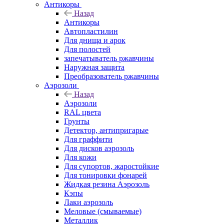
Антикоры
Назад
Антикоры
Автопластилин
Для днища и арок
Для полостей
запечатыватель ржавчины
Наружная защита
Преобразователь ржавчины
Аэрозоли
Назад
Аэрозоли
RAL цвета
Грунты
Детектор, антипригарые
Для граффити
Для дисков аэрозоль
Для кожи
Для супортов, жаростойкие
Для тонировки фонарей
Жидкая резина Аэрозоль
Кэпы
Лаки аэрозоль
Меловые (смываемые)
Металлик