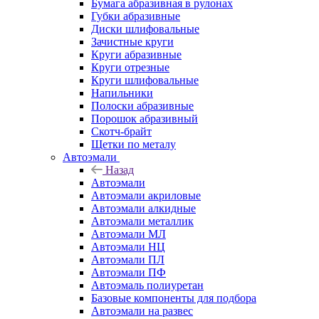
Бумага абразивная в рулонах
Губки абразивные
Диски шлифовальные
Зачистные круги
Круги абразивные
Круги отрезные
Круги шлифовальные
Напильники
Полоски абразивные
Порошок абразивный
Скотч-брайт
Щетки по металу
Автоэмали
Назад
Автоэмали
Автоэмали акриловые
Автоэмали алкидные
Автоэмали металлик
Автоэмали МЛ
Автоэмали НЦ
Автоэмали ПЛ
Автоэмали ПФ
Автоэмаль полиуретан
Базовые компоненты для подбора
Автоэмали на развес