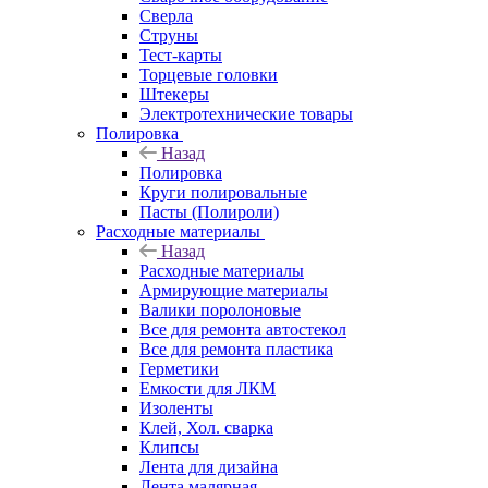
Сверла
Струны
Тест-карты
Торцевые головки
Штекеры
Электротехнические товары
Полировка
Назад
Полировка
Круги полировальные
Пасты (Полироли)
Расходные материалы
Назад
Расходные материалы
Армирующие материалы
Валики поролоновые
Все для ремонта автостекол
Все для ремонта пластика
Герметики
Емкости для ЛКМ
Изоленты
Клей, Хол. сварка
Клипсы
Лента для дизайна
Лента малярная