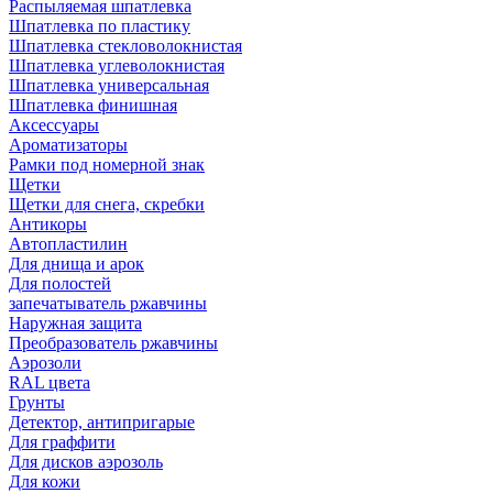
Распыляемая шпатлевка
Шпатлевка по пластику
Шпатлевка стекловолокнистая
Шпатлевка углеволокнистая
Шпатлевка универсальная
Шпатлевка финишная
Аксессуары
Ароматизаторы
Рамки под номерной знак
Щетки
Щетки для снега, скребки
Антикоры
Автопластилин
Для днища и арок
Для полостей
запечатыватель ржавчины
Наружная защита
Преобразователь ржавчины
Аэрозоли
RAL цвета
Грунты
Детектор, антипригарые
Для граффити
Для дисков аэрозоль
Для кожи