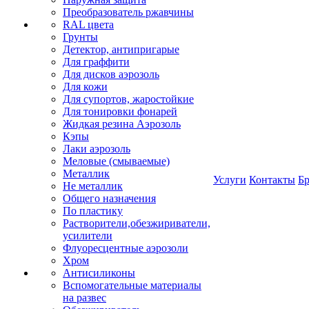
Преобразователь ржавчины
RAL цвета
Грунты
Детектор, антипригарые
Для граффити
Для дисков аэрозоль
Для кожи
Для супортов, жаростойкие
Для тонировки фонарей
Жидкая резина Аэрозоль
Кэпы
Лаки аэрозоль
Меловые (смываемые)
Металлик
Услуги
Контакты
Б
Не металлик
Общего назначения
По пластику
Растворители,обезжириватели,
усилители
Флуоресцентные аэрозоли
Хром
Антисиликоны
Вспомогательные материалы
на развес