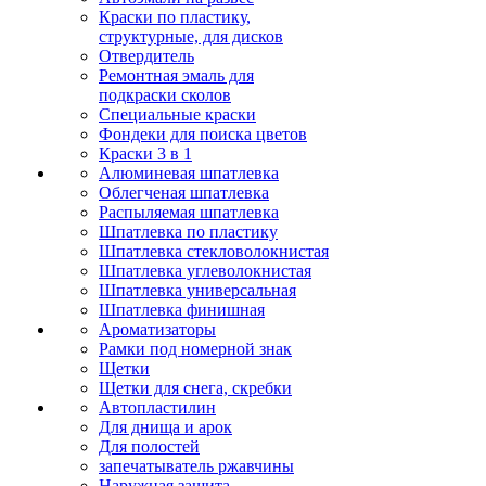
Краски по пластику,
структурные, для дисков
Отвердитель
Ремонтная эмаль для
подкраски сколов
Специальные краски
Фондеки для поиска цветов
Краски 3 в 1
Алюминевая шпатлевка
Облегченая шпатлевка
Распыляемая шпатлевка
Шпатлевка по пластику
Шпатлевка стекловолокнистая
Шпатлевка углеволокнистая
Шпатлевка универсальная
Шпатлевка финишная
Ароматизаторы
Рамки под номерной знак
Щетки
Щетки для снега, скребки
Автопластилин
Для днища и арок
Для полостей
запечатыватель ржавчины
Наружная защита