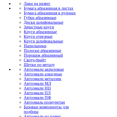
Лаки на развес
Бумага абразивная в листах
Бумага абразивная в рулонах
Губки абразивные
Диски шлифовальные
Зачистные круги
Круги абразивные
Круги отрезные
Круги шлифовальные
Напильники
Полоски абразивные
Порошок абразивный
Скотч-брайт
Щетки по металу
Автоэмали акриловые
Автоэмали алкидные
Автоэмали металлик
Автоэмали МЛ
Автоэмали НЦ
Автоэмали ПЛ
Автоэмали ПФ
Автоэмаль полиуретан
Базовые компоненты для
подбора
Автоэмали на развес