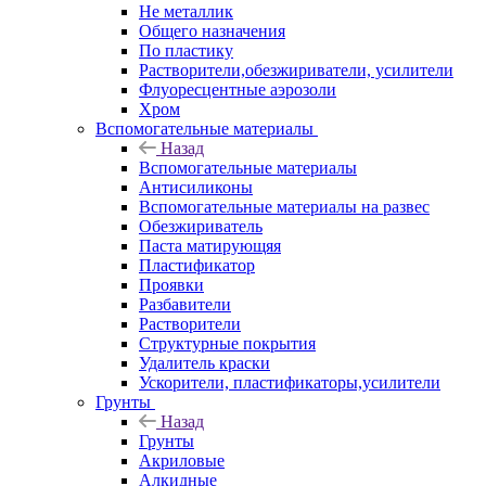
Не металлик
Общего назначения
По пластику
Растворители,обезжириватели, усилители
Флуоресцентные аэрозоли
Хром
Вспомогательные материалы
Назад
Вспомогательные материалы
Антисиликоны
Вспомогательные материалы на развес
Обезжириватель
Паста матирующяя
Пластификатор
Проявки
Разбавители
Растворители
Структурные покрытия
Удалитель краски
Ускорители, пластификаторы,усилители
Грунты
Назад
Грунты
Акриловые
Алкидные