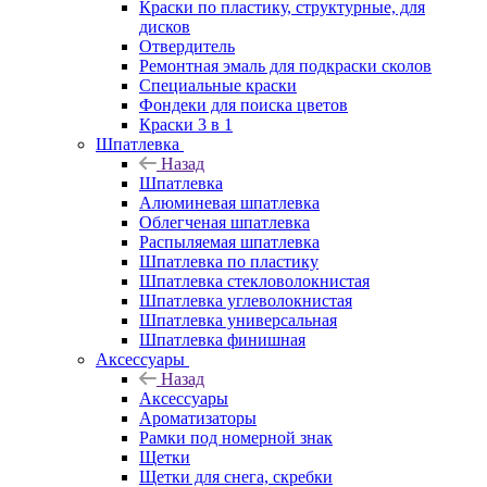
Краски по пластику, структурные, для
дисков
Отвердитель
Ремонтная эмаль для подкраски сколов
Специальные краски
Фондеки для поиска цветов
Краски 3 в 1
Шпатлевка
Назад
Шпатлевка
Алюминевая шпатлевка
Облегченая шпатлевка
Распыляемая шпатлевка
Шпатлевка по пластику
Шпатлевка стекловолокнистая
Шпатлевка углеволокнистая
Шпатлевка универсальная
Шпатлевка финишная
Аксессуары
Назад
Аксессуары
Ароматизаторы
Рамки под номерной знак
Щетки
Щетки для снега, скребки