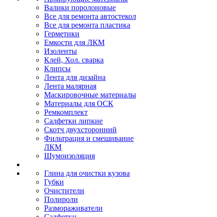
Валики поролоновые
Все для ремонта автостекол
Все для ремонта пластика
Герметики
Емкости для ЛКМ
Изоленты
Клей, Хол. сварка
Клипсы
Лента для дизайна
Лента малярная
Маскировочные материалы
Материалы для ОСК
Ремкомплект
Салфетки липкие
Скотч двухсторонний
Фильтрация и смешивание
ЛКМ
Шумоизоляция
Глина для очистки кузова
Губки
Очистители
Полироли
Размораживатели
Салфетки