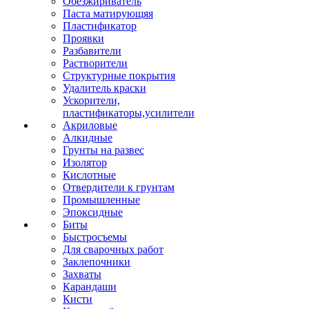
Обезжириватель
Паста матирующяя
Пластификатор
Проявки
Разбавители
Растворители
Структурные покрытия
Удалитель краски
Ускорители,
пластификаторы,усилители
Акриловые
Алкидные
Грунты на развес
Изолятор
Кислотные
Отвердители к грунтам
Промышленные
Эпоксидные
Биты
Быстросъемы
Для сварочных работ
Заклепочники
Захваты
Карандаши
Кисти