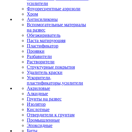
усилители
Флуоресцентные аэрозоли
Хром
Антисиликоны
Вспомогательные материалы
на развес
Обезжириватель
Паста матирующяя
Пластификатор
Проявки
Разбавители
Растворители
Структурные покрытия
Удалитель краски
Ускорители,
пластификаторы,усилители
Акриловые
Алкидные
Грунты на развес
Изолятор
Кислотные
Отвердители к грунтам
Промышленные
Эпоксидные
Биты