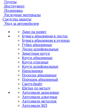
Грунты
Инструмент
Полировка
Расходные материалы
Средства защиты
Уход за автомобилем
Лаки на развес
Бумага абразивная в листах
Бумага абразивная в рулонах
Губки абразивные
Диски шлифовальные
Зачистные круги
Круги абразивные
Круги отрезные
Круги шлифовальные
Напильники
Полоски абразивные
Порошок абразивный
Скотч-брайт
Щетки по металу
Автоэмали акриловые
Автоэмали алкидные
Автоэмали металлик
Автоэмали МЛ