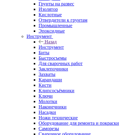
Грунты на развес
Изолятор
Кислотные
Отвердители к грунтам
Промышленные
Эпоксидные
Инструмент
Назад
Инструмент
Биты
Быстросъемы
Для сварочных работ
Заклепочники
Захваты
Карандаши
Кисти
Клипсосъёмники
Ключи
Молотки
Наконечники
Насадки
Ножи технические
Оборудование для ремонта и покраски
Саморезы
Сварочное оборудование