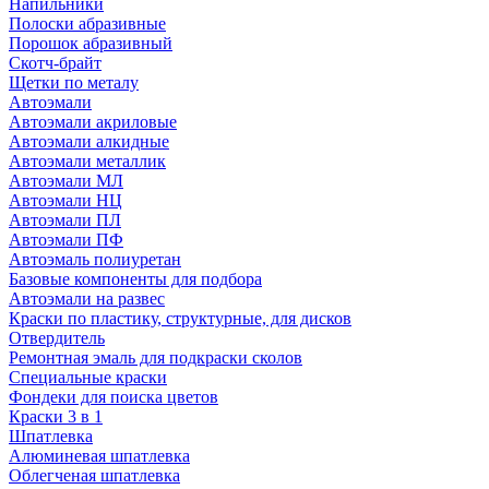
Напильники
Полоски абразивные
Порошок абразивный
Скотч-брайт
Щетки по металу
Автоэмали
Автоэмали акриловые
Автоэмали алкидные
Автоэмали металлик
Автоэмали МЛ
Автоэмали НЦ
Автоэмали ПЛ
Автоэмали ПФ
Автоэмаль полиуретан
Базовые компоненты для подбора
Автоэмали на развес
Краски по пластику, структурные, для дисков
Отвердитель
Ремонтная эмаль для подкраски сколов
Специальные краски
Фондеки для поиска цветов
Краски 3 в 1
Шпатлевка
Алюминевая шпатлевка
Облегченая шпатлевка