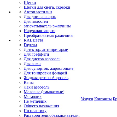
Щетки
Щетки для снега, скребки
Автопластилин
Для днища и арок
Для полостей
запечатыватель ржавчины
Наружная защита
Преобразователь ржавчины
RAL цвета
Грунты
Детектор, антипригарые
Для граффити
Для дисков аэрозоль
Для кожи
Для супортов, жаростойкие
Для тонировки фонарей
Жидкая резина Аэрозоль
Кэпы
Лаки аэрозоль
Меловые (смываемые)
Металлик
Услуги
Контакты
Б
Не металлик
Общего назначения
По пластику
Растворители,обезжириватели,