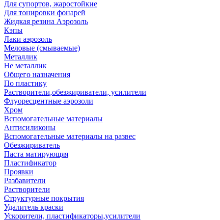
Для супортов, жаростойкие
Для тонировки фонарей
Жидкая резина Аэрозоль
Кэпы
Лаки аэрозоль
Меловые (смываемые)
Металлик
Не металлик
Общего назначения
По пластику
Растворители,обезжириватели, усилители
Флуоресцентные аэрозоли
Хром
Вспомогательные материалы
Антисиликоны
Вспомогательные материалы на развес
Обезжириватель
Паста матирующяя
Пластификатор
Проявки
Разбавители
Растворители
Структурные покрытия
Удалитель краски
Ускорители, пластификаторы,усилители