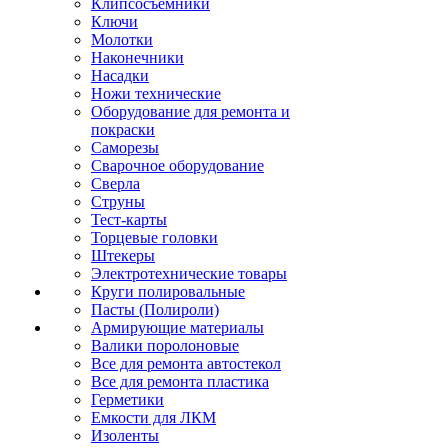
Клипсосъёмники
Ключи
Молотки
Наконечники
Насадки
Ножи технические
Оборудование для ремонта и
покраски
Саморезы
Сварочное оборудование
Сверла
Струны
Тест-карты
Торцевые головки
Штекеры
Электротехнические товары
Круги полировальные
Пасты (Полироли)
Армирующие материалы
Валики поролоновые
Все для ремонта автостекол
Все для ремонта пластика
Герметики
Емкости для ЛКМ
Изоленты