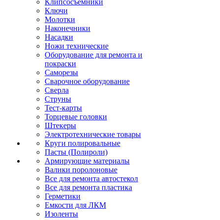
Клипсосъёмники
Ключи
Молотки
Наконечники
Насадки
Ножи технические
Оборудование для ремонта и
покраски
Саморезы
Сварочное оборудование
Сверла
Струны
Тест-карты
Торцевые головки
Штекеры
Электротехнические товары
Круги полировальные
Пасты (Полироли)
Армирующие материалы
Валики поролоновые
Все для ремонта автостекол
Все для ремонта пластика
Герметики
Емкости для ЛКМ
Изоленты