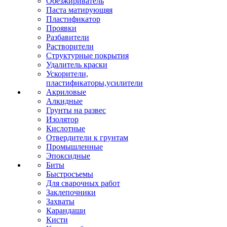
Обезжириватель
Паста матирующяя
Пластификатор
Проявки
Разбавители
Растворители
Структурные покрытия
Удалитель краски
Ускорители,
пластификаторы,усилители
Акриловые
Алкидные
Грунты на развес
Изолятор
Кислотные
Отвердители к грунтам
Промышленные
Эпоксидные
Биты
Быстросъемы
Для сварочных работ
Заклепочники
Захваты
Карандаши
Кисти