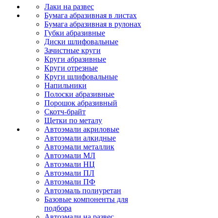
Лаки на развес
Бумага абразивная в листах
Бумага абразивная в рулонах
Губки абразивные
Диски шлифовальные
Зачистные круги
Круги абразивные
Круги отрезные
Круги шлифовальные
Напильники
Полоски абразивные
Порошок абразивный
Скотч-брайт
Щетки по металу
Автоэмали акриловые
Автоэмали алкидные
Автоэмали металлик
Автоэмали МЛ
Автоэмали НЦ
Автоэмали ПЛ
Автоэмали ПФ
Автоэмаль полиуретан
Базовые компоненты для
подбора
Автоэмали на развес