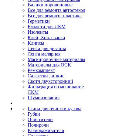
Валики поролоновые
Все для ремонта автостекол
Все для ремонта пластика
Герметики
Емкости для ЛКМ
Изоленты
Клей, Хол. сварка
Клипсы
Лента для дизайна
Лента малярная
Маскировочные материалы
Материалы для ОСК
Ремкомплект
Салфетки липкие
Скотч двухсторонний
Фильтрация и смешивание
ЛКМ
Шумоизоляция
Глина для очистки кузова
Губки
Очистители
Полироли
Размораживатели
Салфетки