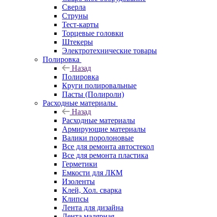
Сверла
Струны
Тест-карты
Торцевые головки
Штекеры
Электротехнические товары
Полировка
Назад
Полировка
Круги полировальные
Пасты (Полироли)
Расходные материалы
Назад
Расходные материалы
Армирующие материалы
Валики поролоновые
Все для ремонта автостекол
Все для ремонта пластика
Герметики
Емкости для ЛКМ
Изоленты
Клей, Хол. сварка
Клипсы
Лента для дизайна
Лента малярная