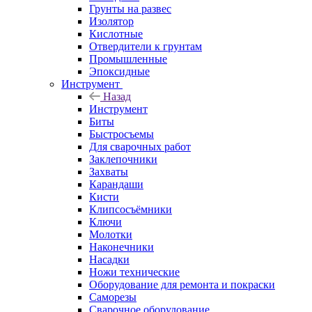
Грунты на развес
Изолятор
Кислотные
Отвердители к грунтам
Промышленные
Эпоксидные
Инструмент
Назад
Инструмент
Биты
Быстросъемы
Для сварочных работ
Заклепочники
Захваты
Карандаши
Кисти
Клипсосъёмники
Ключи
Молотки
Наконечники
Насадки
Ножи технические
Оборудование для ремонта и покраски
Саморезы
Сварочное оборудование