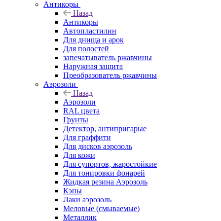
Антикоры
Назад
Антикоры
Автопластилин
Для днища и арок
Для полостей
запечатыватель ржавчины
Наружная защита
Преобразователь ржавчины
Аэрозоли
Назад
Аэрозоли
RAL цвета
Грунты
Детектор, антипригарые
Для граффити
Для дисков аэрозоль
Для кожи
Для супортов, жаростойкие
Для тонировки фонарей
Жидкая резина Аэрозоль
Кэпы
Лаки аэрозоль
Меловые (смываемые)
Металлик