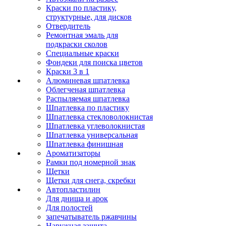
Краски по пластику,
структурные, для дисков
Отвердитель
Ремонтная эмаль для
подкраски сколов
Специальные краски
Фондеки для поиска цветов
Краски 3 в 1
Алюминевая шпатлевка
Облегченая шпатлевка
Распыляемая шпатлевка
Шпатлевка по пластику
Шпатлевка стекловолокнистая
Шпатлевка углеволокнистая
Шпатлевка универсальная
Шпатлевка финишная
Ароматизаторы
Рамки под номерной знак
Щетки
Щетки для снега, скребки
Автопластилин
Для днища и арок
Для полостей
запечатыватель ржавчины
Наружная защита