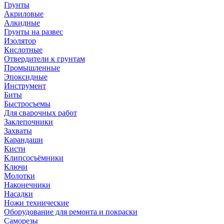
Грунты
Акриловые
Алкидные
Грунты на развес
Изолятор
Кислотные
Отвердители к грунтам
Промышленные
Эпоксидные
Инструмент
Биты
Быстросъемы
Для сварочных работ
Заклепочники
Захваты
Карандаши
Кисти
Клипсосъёмники
Ключи
Молотки
Наконечники
Насадки
Ножи технические
Оборудование для ремонта и покраски
Саморезы