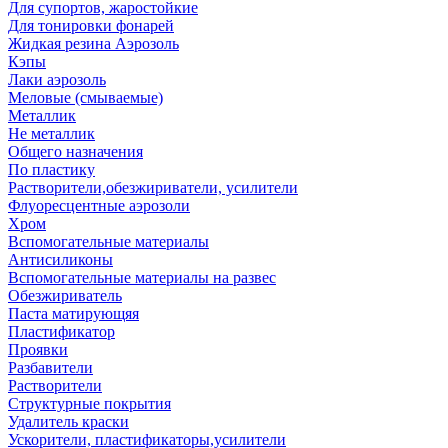
Для супортов, жаростойкие
Для тонировки фонарей
Жидкая резина Аэрозоль
Кэпы
Лаки аэрозоль
Меловые (смываемые)
Металлик
Не металлик
Общего назначения
По пластику
Растворители,обезжириватели, усилители
Флуоресцентные аэрозоли
Хром
Вспомогательные материалы
Антисиликоны
Вспомогательные материалы на развес
Обезжириватель
Паста матирующяя
Пластификатор
Проявки
Разбавители
Растворители
Структурные покрытия
Удалитель краски
Ускорители, пластификаторы,усилители