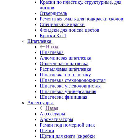
Краски по пластику, структурные, для
дисков
Отвердитель
Ремонтная эмаль для подкраски сколов
Специальные краски
Фондеки для поиска цветов
Краски 3 в 1
Шпатлевка
Назад
Шпатлевка
Алюминевая шпатлевка
Облегченая шпатлевка
Распыляемая шпатлевка
Шпатлевка по пластику
Шпатлевка стекловолокнистая
Шпатлевка углеволокнистая
Шпатлевка универсальная
Шпатлевка финишная
Аксессуары
Назад
Аксессуары
Ароматизаторы
Рамки под номерной знак
Щетки
Щетки для снега, скребки