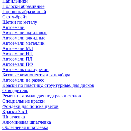
Напильники
Полоски абразивные
Порошок абразивный
Скотч-брайт
Щетки по металу
Автоэмали
Автоэмали акриловые
Автоэмали алкидные
Автоэмали металлик
Автоэмали МЛ
Автоэмали НЦ
Автоэмали ПЛ
Автоэмали ПФ
Автоэмаль полиуретан
Базовые компоненты для подбора
Автоэмали на развес
Краски по пластику, структурные, для дисков
Отвердитель
Ремонтная эмаль для подкраски сколов
Специальные краски
Фондеки для поиска цветов
Краски 3 в 1
Шпатлевка
Алюминевая шпатлевка
Облегченая шпатлевка