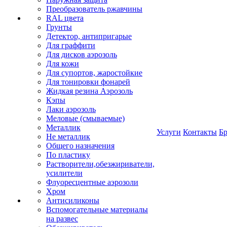
Преобразователь ржавчины
RAL цвета
Грунты
Детектор, антипригарые
Для граффити
Для дисков аэрозоль
Для кожи
Для супортов, жаростойкие
Для тонировки фонарей
Жидкая резина Аэрозоль
Кэпы
Лаки аэрозоль
Меловые (смываемые)
Металлик
Услуги
Контакты
Б
Не металлик
Общего назначения
По пластику
Растворители,обезжириватели,
усилители
Флуоресцентные аэрозоли
Хром
Антисиликоны
Вспомогательные материалы
на развес