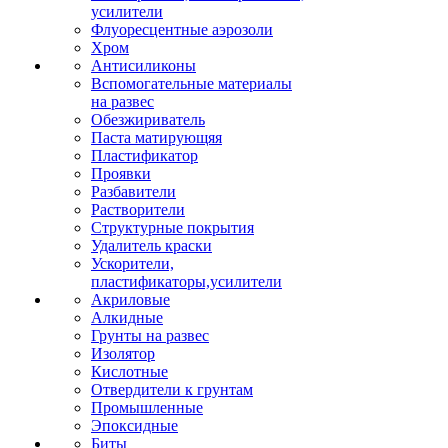
усилители
Флуоресцентные аэрозоли
Хром
Антисиликоны
Вспомогательные материалы
на развес
Обезжириватель
Паста матирующяя
Пластификатор
Проявки
Разбавители
Растворители
Структурные покрытия
Удалитель краски
Ускорители,
пластификаторы,усилители
Акриловые
Алкидные
Грунты на развес
Изолятор
Кислотные
Отвердители к грунтам
Промышленные
Эпоксидные
Биты