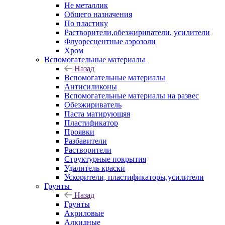
Не металлик
Общего назначения
По пластику
Растворители,обезжириватели, усилители
Флуоресцентные аэрозоли
Хром
Вспомогательные материалы
Назад
Вспомогательные материалы
Антисиликоны
Вспомогательные материалы на развес
Обезжириватель
Паста матирующяя
Пластификатор
Проявки
Разбавители
Растворители
Структурные покрытия
Удалитель краски
Ускорители, пластификаторы,усилители
Грунты
Назад
Грунты
Акриловые
Алкидные