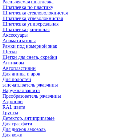
Распыляемая шпатлевка
Шпатлевка по пластику
Шпатлевка стекловолокнистая
Шпатлевка углеволокнистая
Шпатлевка универсальная
Шпатлевка финишная
Аксессуары
Ароматизаторы
Рамки под номерной знак
Щетки
Щетки для снега, скребки
Антикоры
Автопластилин
Для днища и арок
Для полостей
запечатыватель ржавчины
Наружная защита
Преобразователь ржавчины
Аэрозоли
RAL цвета
Грунты
Детектор, антипригарые
Для граффити
Для дисков аэрозоль
Для кожи