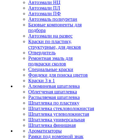
Автоэмали НЦ
Автоэмали ПЛ
Автоэмали ПФ
Автоэмаль полиуретан
Базовые компоненты для
подбора
Автоэмали на развес
Краски по пластику,
структурные, для дисков
Отвердитель
Ремонтная эмаль для
подкраски сколов
Специальные краски
Фондеки для поиска цветов
Краски 3 в 1
Алюминевая шпатлевка
Облегченая шпатлевка
Распыляемая шпатлевка
Шпатлевка по пластику
Шпатлевка стекловолокнистая
Шпатлевка углеволокнистая
Шпатлевка универсальная
Шпатлевка финишная
Ароматизаторы
Рамки под номерной знак