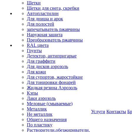
Щетки
Щетки для снега, скребки
Автопластилин
Для днища и арок
Для полостей
запечатыватель ржавчины
Наружная защита
Преобразователь ржавчины
RAL цвета
Грунты
Детектор, антипригарые
Для граффити
Для дисков аэрозоль
Для кожи
Для супортов, жаростойкие
Для тонировки фонарей
Жидкая резина Аэрозоль
Кэпы
Лаки аэрозоль
Меловые (смываемые)
Металлик
Услуги
Контакты
Б
Не металлик
Общего назначения
По пластику
Растворители,обезжириватели,