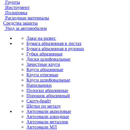
Грунты
Инструмент
Полировка
Расходные материалы
Средства защиты
Уход за автомобилем
Лаки на развес
Бумага абразивная в листах
Бумага абразивная в рулонах
Губки абразивные
Диски шлифовальные
Зачистные круги
Круги абразивные
Круги отрезные
Круги шлифовальные
Напильники
Полоски абразивные
Порошок абразивный
Скотч-брайт
Щетки по металу
Автоэмали акриловые
Автоэмали алкидные
Автоэмали металлик
Автоэмали МЛ