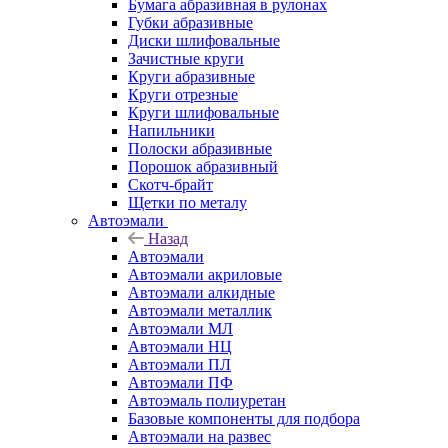
Бумага абразивная в рулонах
Губки абразивные
Диски шлифовальные
Зачистные круги
Круги абразивные
Круги отрезные
Круги шлифовальные
Напильники
Полоски абразивные
Порошок абразивный
Скотч-брайт
Щетки по металу
Автоэмали
Назад
Автоэмали
Автоэмали акриловые
Автоэмали алкидные
Автоэмали металлик
Автоэмали МЛ
Автоэмали НЦ
Автоэмали ПЛ
Автоэмали ПФ
Автоэмаль полиуретан
Базовые компоненты для подбора
Автоэмали на развес