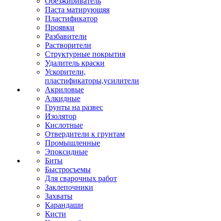
Обезжириватель
Паста матирующяя
Пластификатор
Проявки
Разбавители
Растворители
Структурные покрытия
Удалитель краски
Ускорители,
пластификаторы,усилители
Акриловые
Алкидные
Грунты на развес
Изолятор
Кислотные
Отвердители к грунтам
Промышленные
Эпоксидные
Биты
Быстросъемы
Для сварочных работ
Заклепочники
Захваты
Карандаши
Кисти