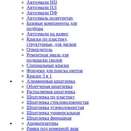
Автоэмали НЦ
Автоэмали ПЛ
Автоэмали ПФ
Автоэмаль полиуретан
Базовые компоненты для
подбора
Автоэмали на развес
Краски по пластику,
структурные, для дисков
Отвердитель
Ремонтная эмаль для
подкраски сколов
Специальные краски
Фондеки для поиска цветов
Краски 3 в 1
Алюминевая шпатлевка
Облегченая шпатлевка
Распыляемая шпатлевка
Шпатлевка по пластику
Шпатлевка стекловолокнистая
Шпатлевка углеволокнистая
Шпатлевка универсальная
Шпатлевка финишная
Ароматизаторы
Рамки под номерной знак