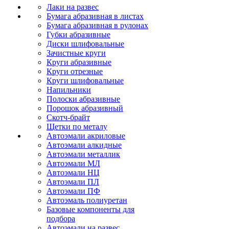
Лаки на развес
Бумага абразивная в листах
Бумага абразивная в рулонах
Губки абразивные
Диски шлифовальные
Зачистные круги
Круги абразивные
Круги отрезные
Круги шлифовальные
Напильники
Полоски абразивные
Порошок абразивный
Скотч-брайт
Щетки по металу
Автоэмали акриловые
Автоэмали алкидные
Автоэмали металлик
Автоэмали МЛ
Автоэмали НЦ
Автоэмали ПЛ
Автоэмали ПФ
Автоэмаль полиуретан
Базовые компоненты для
подбора
Автоэмали на развес