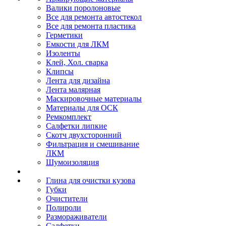
Валики поролоновые
Все для ремонта автостекол
Все для ремонта пластика
Герметики
Емкости для ЛКМ
Изоленты
Клей, Хол. сварка
Клипсы
Лента для дизайна
Лента малярная
Маскировочные материалы
Материалы для ОСК
Ремкомплект
Салфетки липкие
Скотч двухсторонний
Фильтрация и смешивание
ЛКМ
Шумоизоляция
Глина для очистки кузова
Губки
Очистители
Полироли
Размораживатели
Салфетки