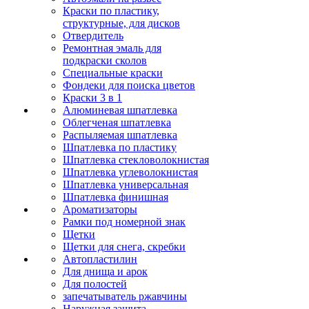
Краски по пластику,
структурные, для дисков
Отвердитель
Ремонтная эмаль для
подкраски сколов
Специальные краски
Фондеки для поиска цветов
Краски 3 в 1
Алюминевая шпатлевка
Облегченая шпатлевка
Распыляемая шпатлевка
Шпатлевка по пластику
Шпатлевка стекловолокнистая
Шпатлевка углеволокнистая
Шпатлевка универсальная
Шпатлевка финишная
Ароматизаторы
Рамки под номерной знак
Щетки
Щетки для снега, скребки
Автопластилин
Для днища и арок
Для полостей
запечатыватель ржавчины
Наружная защита