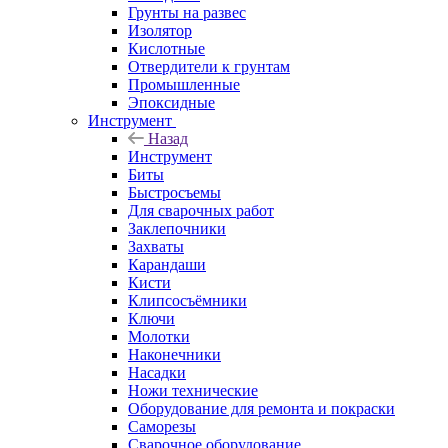
Грунты на развес
Изолятор
Кислотные
Отвердители к грунтам
Промышленные
Эпоксидные
Инструмент
Назад
Инструмент
Биты
Быстросъемы
Для сварочных работ
Заклепочники
Захваты
Карандаши
Кисти
Клипсосъёмники
Ключи
Молотки
Наконечники
Насадки
Ножи технические
Оборудование для ремонта и покраски
Саморезы
Сварочное оборудование