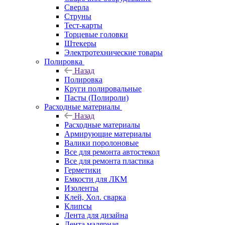
Сверла
Струны
Тест-карты
Торцевые головки
Штекеры
Электротехнические товары
Полировка
Назад
Полировка
Круги полировальные
Пасты (Полироли)
Расходные материалы
Назад
Расходные материалы
Армирующие материалы
Валики поролоновые
Все для ремонта автостекол
Все для ремонта пластика
Герметики
Емкости для ЛКМ
Изоленты
Клей, Хол. сварка
Клипсы
Лента для дизайна
Лента малярная