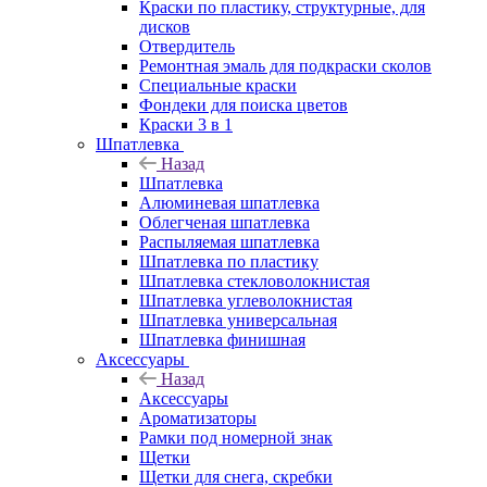
Краски по пластику, структурные, для
дисков
Отвердитель
Ремонтная эмаль для подкраски сколов
Специальные краски
Фондеки для поиска цветов
Краски 3 в 1
Шпатлевка
Назад
Шпатлевка
Алюминевая шпатлевка
Облегченая шпатлевка
Распыляемая шпатлевка
Шпатлевка по пластику
Шпатлевка стекловолокнистая
Шпатлевка углеволокнистая
Шпатлевка универсальная
Шпатлевка финишная
Аксессуары
Назад
Аксессуары
Ароматизаторы
Рамки под номерной знак
Щетки
Щетки для снега, скребки