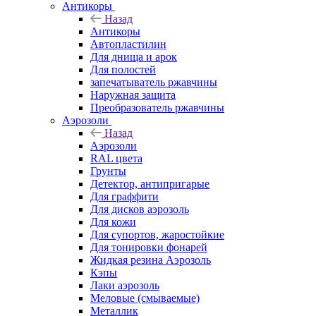
Антикоры
Назад
Антикоры
Автопластилин
Для днища и арок
Для полостей
запечатыватель ржавчины
Наружная защита
Преобразователь ржавчины
Аэрозоли
Назад
Аэрозоли
RAL цвета
Грунты
Детектор, антипригарые
Для граффити
Для дисков аэрозоль
Для кожи
Для супортов, жаростойкие
Для тонировки фонарей
Жидкая резина Аэрозоль
Кэпы
Лаки аэрозоль
Меловые (смываемые)
Металлик