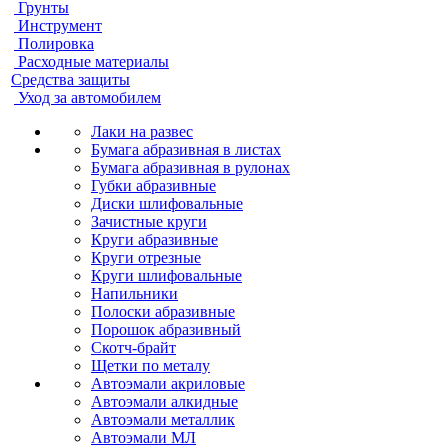
Грунты
Инструмент
Полировка
Расходные материалы
Средства защиты
Уход за автомобилем
Лаки на развес
Бумага абразивная в листах
Бумага абразивная в рулонах
Губки абразивные
Диски шлифовальные
Зачистные круги
Круги абразивные
Круги отрезные
Круги шлифовальные
Напильники
Полоски абразивные
Порошок абразивный
Скотч-брайт
Щетки по металу
Автоэмали акриловые
Автоэмали алкидные
Автоэмали металлик
Автоэмали МЛ