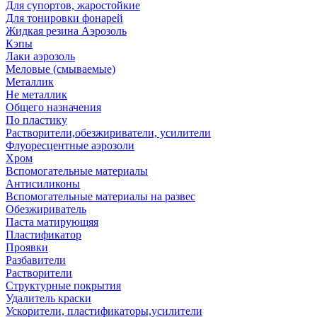
Для супортов, жаростойкие
Для тонировки фонарей
Жидкая резина Аэрозоль
Кэпы
Лаки аэрозоль
Меловые (смываемые)
Металлик
Не металлик
Общего назначения
По пластику
Растворители,обезжириватели, усилители
Флуоресцентные аэрозоли
Хром
Вспомогательные материалы
Антисиликоны
Вспомогательные материалы на развес
Обезжириватель
Паста матирующяя
Пластификатор
Проявки
Разбавители
Растворители
Структурные покрытия
Удалитель краски
Ускорители, пластификаторы,усилители