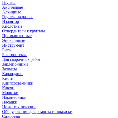
Грунты
Акриловые
Алкидные
Грунты на развес
Изолятор
Кислотные
Отвердители к грунтам
Промышленные
Эпоксидные
Инструмент
Биты
Быстросъемы
Для сварочных работ
Заклепочники
Захваты
Карандаши
Кисти
Клипсосъёмники
Ключи
Молотки
Наконечники
Насадки
Ножи технические
Оборудование для ремонта и покраски
Саморезы