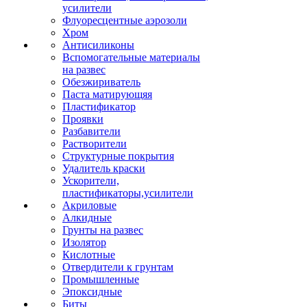
усилители
Флуоресцентные аэрозоли
Хром
Антисиликоны
Вспомогательные материалы
на развес
Обезжириватель
Паста матирующяя
Пластификатор
Проявки
Разбавители
Растворители
Структурные покрытия
Удалитель краски
Ускорители,
пластификаторы,усилители
Акриловые
Алкидные
Грунты на развес
Изолятор
Кислотные
Отвердители к грунтам
Промышленные
Эпоксидные
Биты