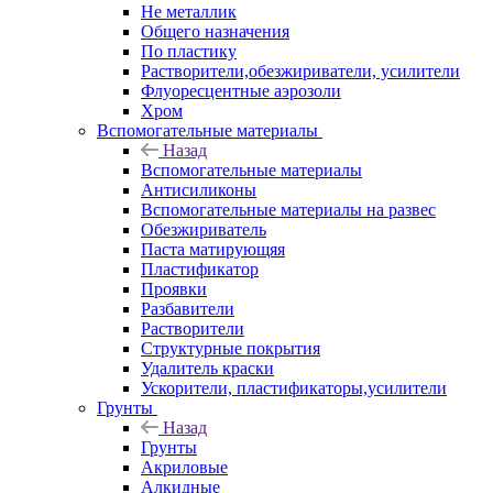
Не металлик
Общего назначения
По пластику
Растворители,обезжириватели, усилители
Флуоресцентные аэрозоли
Хром
Вспомогательные материалы
Назад
Вспомогательные материалы
Антисиликоны
Вспомогательные материалы на развес
Обезжириватель
Паста матирующяя
Пластификатор
Проявки
Разбавители
Растворители
Структурные покрытия
Удалитель краски
Ускорители, пластификаторы,усилители
Грунты
Назад
Грунты
Акриловые
Алкидные