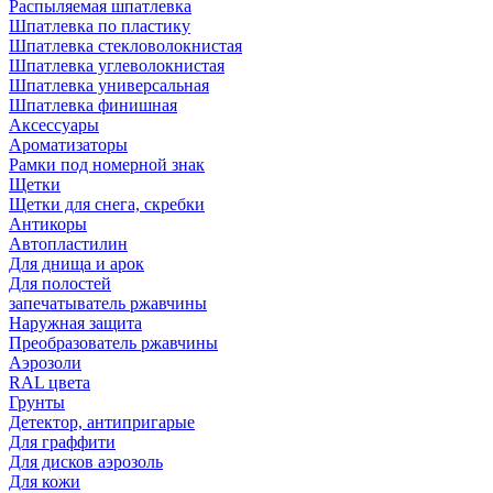
Распыляемая шпатлевка
Шпатлевка по пластику
Шпатлевка стекловолокнистая
Шпатлевка углеволокнистая
Шпатлевка универсальная
Шпатлевка финишная
Аксессуары
Ароматизаторы
Рамки под номерной знак
Щетки
Щетки для снега, скребки
Антикоры
Автопластилин
Для днища и арок
Для полостей
запечатыватель ржавчины
Наружная защита
Преобразователь ржавчины
Аэрозоли
RAL цвета
Грунты
Детектор, антипригарые
Для граффити
Для дисков аэрозоль
Для кожи