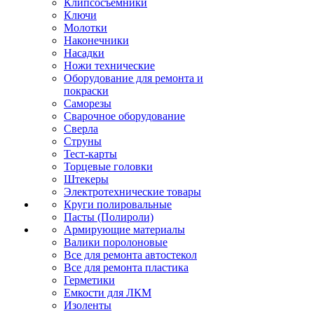
Клипсосъёмники
Ключи
Молотки
Наконечники
Насадки
Ножи технические
Оборудование для ремонта и
покраски
Саморезы
Сварочное оборудование
Сверла
Струны
Тест-карты
Торцевые головки
Штекеры
Электротехнические товары
Круги полировальные
Пасты (Полироли)
Армирующие материалы
Валики поролоновые
Все для ремонта автостекол
Все для ремонта пластика
Герметики
Емкости для ЛКМ
Изоленты