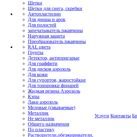
Щетки
Щетки для снега, скребки
Автопластилин
Для днища и арок
Для полостей
запечатыватель ржавчины
Наружная защита
Преобразователь ржавчины
RAL цвета
Грунты
Детектор, антипригарые
Для граффити
Для дисков аэрозоль
Для кожи
Для супортов, жаростойкие
Для тонировки фонарей
Жидкая резина Аэрозоль
Кэпы
Лаки аэрозоль
Меловые (смываемые)
Металлик
Услуги
Контакты
Б
Не металлик
Общего назначения
По пластику
Растворители,обезжириватели,