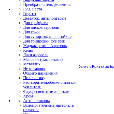
Преобразователь ржавчины
RAL цвета
Грунты
Детектор, антипригарые
Для граффити
Для дисков аэрозоль
Для кожи
Для супортов, жаростойкие
Для тонировки фонарей
Жидкая резина Аэрозоль
Кэпы
Лаки аэрозоль
Меловые (смываемые)
Металлик
Услуги
Контакты
Б
Не металлик
Общего назначения
По пластику
Растворители,обезжириватели,
усилители
Флуоресцентные аэрозоли
Хром
Антисиликоны
Вспомогательные материалы
на развес