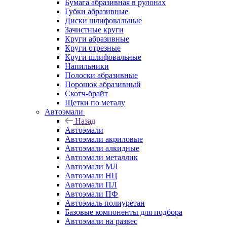
Бумага абразивная в рулонах
Губки абразивные
Диски шлифовальные
Зачистные круги
Круги абразивные
Круги отрезные
Круги шлифовальные
Напильники
Полоски абразивные
Порошок абразивный
Скотч-брайт
Щетки по металу
Автоэмали
Назад
Автоэмали
Автоэмали акриловые
Автоэмали алкидные
Автоэмали металлик
Автоэмали МЛ
Автоэмали НЦ
Автоэмали ПЛ
Автоэмали ПФ
Автоэмаль полиуретан
Базовые компоненты для подбора
Автоэмали на развес