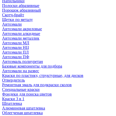
Напильники
Полоски абразивные
Порошок абразивный
Скотч-брайт
Щетки по металу
Автоэмали
Автоэмали акриловые
Автоэмали алкидные
Автоэмали металлик
Автоэмали МЛ
Автоэмали НЦ
Автоэмали ПЛ
Автоэмали ПФ
Автоэмаль полиуретан
Базовые компоненты для подбора
Автоэмали на развес
Краски по пластику, структурные, для дисков
Отвердитель
Ремонтная эмаль для подкраски сколов
Специальные краски
Фондеки для поиска цветов
Краски 3 в 1
Шпатлевка
Алюминевая шпатлевка
Облегченая шпатлевка